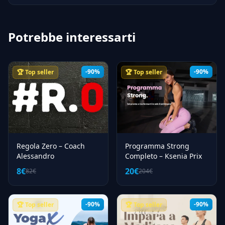
capire se valgono il tuo tempo e i tuoi soldi nel 2026.
Potrebbe interessarti
-90%
-90%
🏆 Top seller
🏆 Top seller
Regola Zero – Coach
Programma Strong
Alessandro
Completo – Ksenia Prix
8€
20€
82€
204€
-90%
-90%
🏆 Top seller
🏆 Top seller