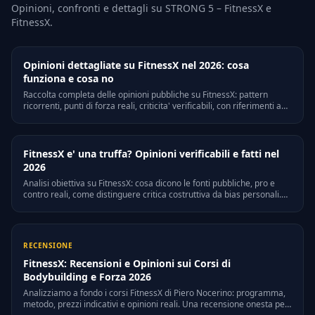
Opinioni, confronti e dettagli su STRONG 5 – FitnessX e
FitnessX.
Opinioni dettagliate su FitnessX nel 2026: cosa
funziona e cosa no
Raccolta completa delle opinioni pubbliche su FitnessX: pattern
ricorrenti, punti di forza reali, criticita' verificabili, con riferimenti a
Trustpilot, Quora e forum di settore italiani.
FitnessX e' una truffa? Opinioni verificabili e fatti nel
2026
Analisi obiettiva su FitnessX: cosa dicono le fonti pubbliche, pro e
contro reali, come distinguere critica costruttiva da bias personali.
Riferimenti legali e verifiche on-line.
RECENSIONE
FitnessX: Recensioni e Opinioni sui Corsi di
Bodybuilding e Forza 2026
Analizziamo a fondo i corsi FitnessX di Piero Nocerino: programma,
metodo, prezzi indicativi e opinioni reali. Una recensione onesta per