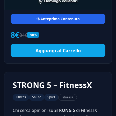
Anteprima Contenuto
8€
84€
-90%
Aggiungi al Carrello
STRONG 5 – FitnessX
Fitness
Salute
Sport
FitnessX
Chi cerca opinioni su
STRONG 5
di FitnessX