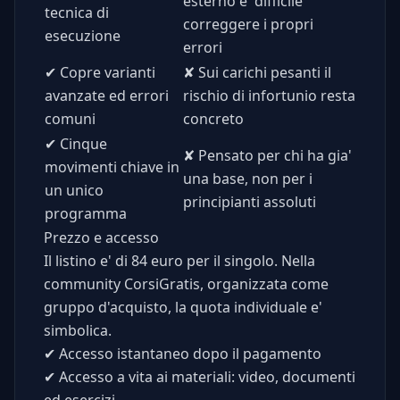
esterno e' difficile
tecnica di
correggere i propri
esecuzione
errori
✔
Copre varianti
✘
Sui carichi pesanti il
avanzate ed errori
rischio di infortunio resta
comuni
concreto
✔
Cinque
✘
Pensato per chi ha gia'
movimenti chiave in
una base, non per i
un unico
principianti assoluti
programma
Prezzo e accesso
Il listino e' di 84 euro per il singolo. Nella
community CorsiGratis, organizzata come
gruppo d'acquisto, la quota individuale e'
simbolica.
✔
Accesso istantaneo dopo il pagamento
✔
Accesso a vita ai materiali: video, documenti