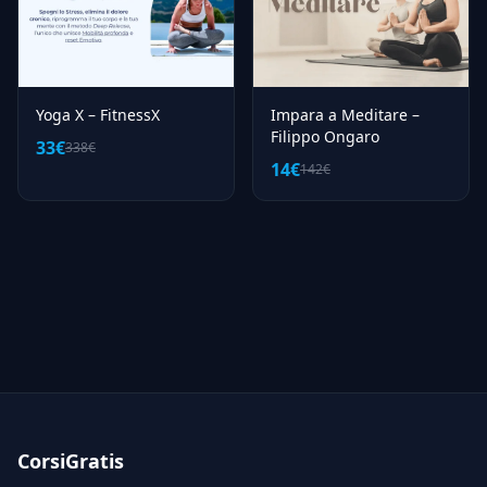
Yoga X – FitnessX
Impara a Meditare –
Filippo Ongaro
33€
338€
14€
142€
CorsiGratis