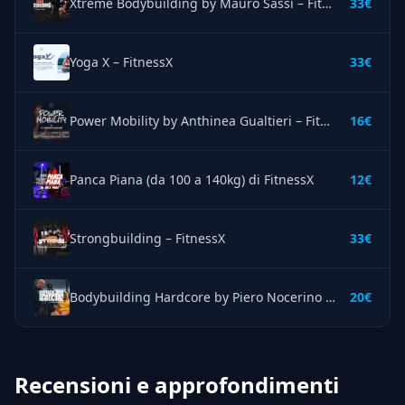
Xtreme Bodybuilding by Mauro Sassi – FitnessX
33€
Yoga X – FitnessX
33€
Power Mobility by Anthinea Gualtieri – FitnessX
16€
Panca Piana (da 100 a 140kg) di FitnessX
12€
Strongbuilding – FitnessX
33€
Bodybuilding Hardcore by Piero Nocerino – FitnessX
20€
Recensioni e approfondimenti