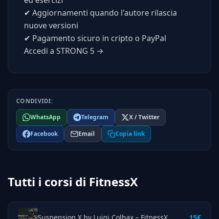
ed esercizi
✔
Aggiornamenti quando l'autore rilascia
nuove versioni
✔
Pagamento sicuro in cripto o PayPal
Accedi a STRONG 5 →
CONDIVIDI:
WhatsApp
Telegram
X / Twitter
Facebook
Email
Copia link
Tutti i corsi di FitnessX
Suspension X by Luigi Colbax – FitnessX
15€