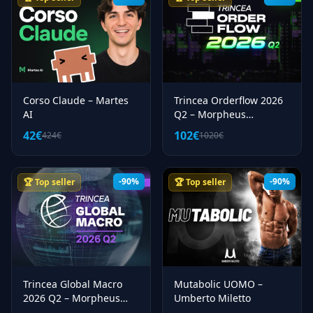
3
Nft
191
Online Marketing
1
Onlyfans
22
Parlare In Pubblico
Corso Claude – Martes
Trincea Orderflow 2026
9
Personal Brand
AI
Q2 – Morpheus
Education
2
Photoshop
42€
102€
424€
1020€
5
Pizza
10
Pnl
-90%
-90%
🏆 Top seller
🏆 Top seller
13
Poker
99
Psicologia
9
Ristorazione
121
Salute
Trincea Global Macro
Mutabolic UOMO –
3
Sanita
2026 Q2 – Morpheus
Umberto Miletto
26
Scommesse Sportive
Education