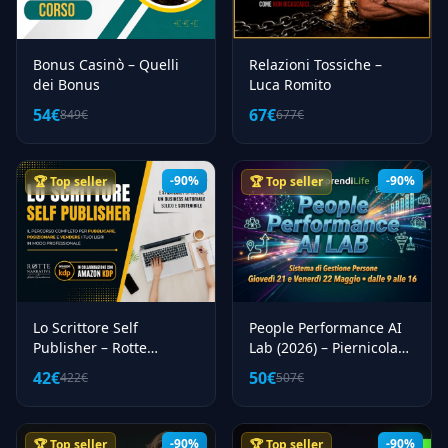
19
Leadership
36
Lifestyle
Bonus Casinò – Quelli
Relazioni Tossiche –
dei Bonus
Luca Romito
24
Lingue
54€
67€
849€
677€
2
Linkedin
54
Management
-90%
-90%
🏆 Top seller
🏆 Top seller
268
Marketing
16
Matched Betting
12
Metodi Di Studio
30
Metodo Di Scrittura
42
Metodo Di Studio
Lo Scrittore Self
People Performance AI
146
Mindset
Publisher – Rotte
Lab (2026) – Piernicola
Narrative
de Maria
24
Montaggio Video
42€
50€
422€
507€
29
Musica
3
Natura
-90%
-90%
🏆 Top seller
🏆 Top seller