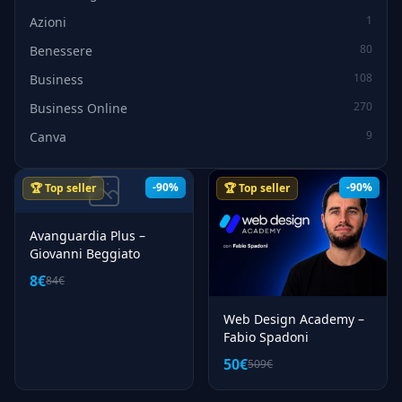
1
Azioni
80
Benessere
108
Business
270
Business Online
9
Canva
59
Carriera
-90%
-90%
🏆 Top seller
🏆 Top seller
11
Casino Online
51
Certificazioni
Avanguardia Plus –
81
Chatgpt
Giovanni Beggiato
8€
40
Consulenza
84€
37
Copywriting
Web Design Academy –
231
Fabio Spadoni
Crescita Personale
50€
509€
59
Crypto
38
Cucina