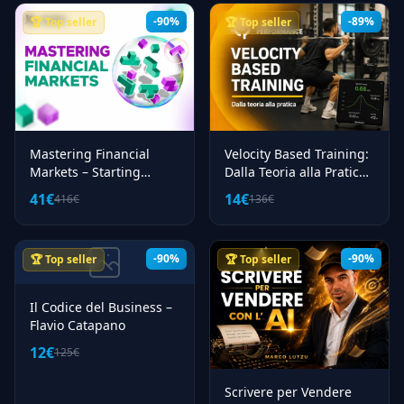
56
Dieta
-90%
-89%
🏆 Top seller
🏆 Top seller
3
Disegno
1
Droni
17
Dropshipping
8
E Commerce
Mastering Financial
Velocity Based Training:
2
Ebook
Markets – Starting
Dalla Teoria alla Pratica
Finance
– Obiettivo Performance
17
Email Marketing
41€
14€
416€
136€
1
Etsy
33
Facebook Ads
-90%
-90%
🏆 Top seller
🏆 Top seller
82
Finanza Personale
Il Codice del Business –
52
Fiscalita
Flavio Catapano
145
Fitness
12€
125€
67
Forex
Scrivere per Vendere
13
Fotografia