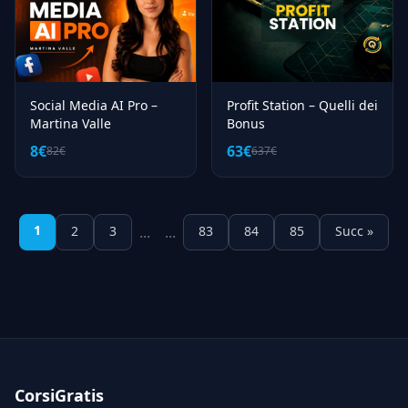
Social Media AI Pro –
Profit Station – Quelli dei
Martina Valle
Bonus
8€
63€
82€
637€
1
2
3
...
...
83
84
85
Succ »
CorsiGratis