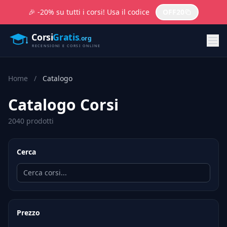
🎉 -20% su tutti i corsi! Usa il codice
OFF20
Home
/
Catalogo
Catalogo Corsi
2040 prodotti
Cerca
Prezzo