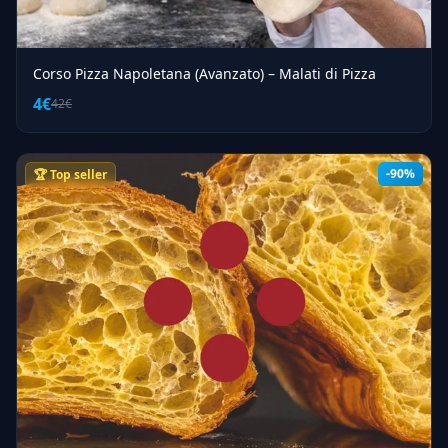
Corso Pizza Napoletana (Avanzato) – Malati di Pizza
4€
42€
-90%
🏆 Top seller