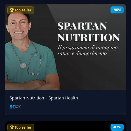
-90%
🏆 Top seller
Spartan Nutrition – Spartan Health
8€
82€
-87%
🏆 Top seller