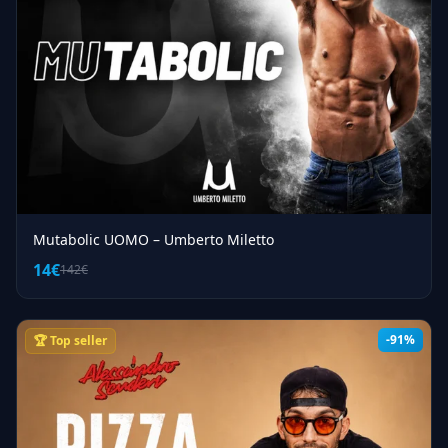
Mutabolic UOMO – Umberto Miletto
14€
142€
-91%
🏆 Top seller