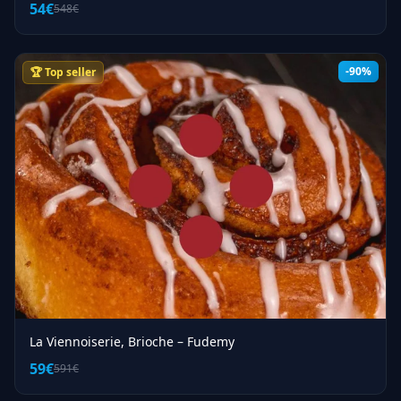
54€
548€
-90%
🏆 Top seller
La Viennoiserie, Brioche – Fudemy
59€
591€