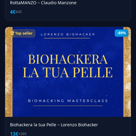
RottaMANZO – Claudio Manzone
4€
42€
-89%
🏆 Top seller
Biohackera la tua Pelle – Lorenzo Biohacker
13€
128€