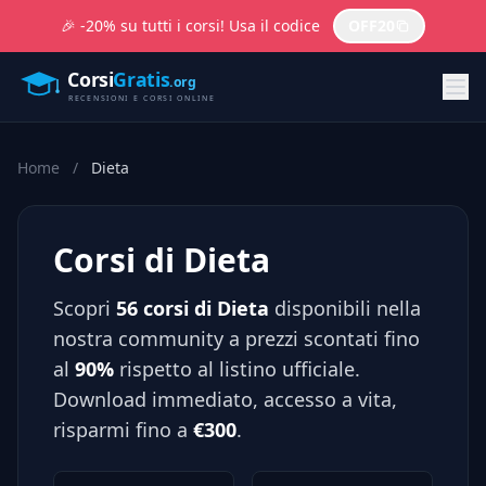
🎉 -20% su tutti i corsi! Usa il codice
OFF20
Home
/
Dieta
Corsi di Dieta
Scopri
56 corsi di Dieta
disponibili nella
nostra community a prezzi scontati fino
al
90%
rispetto al listino ufficiale.
Download immediato, accesso a vita,
risparmi fino a
€300
.