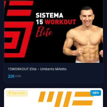
15WORKOUT Elite – Umberto Miletto
22€
170€
-88%
🏆 Top seller