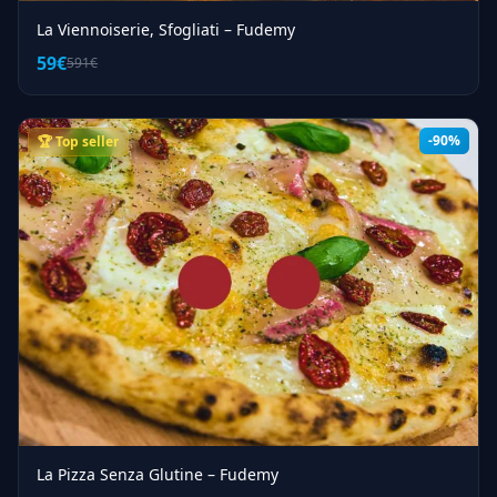
La Viennoiserie, Sfogliati – Fudemy
59€
591€
-90%
🏆 Top seller
La Pizza Senza Glutine – Fudemy