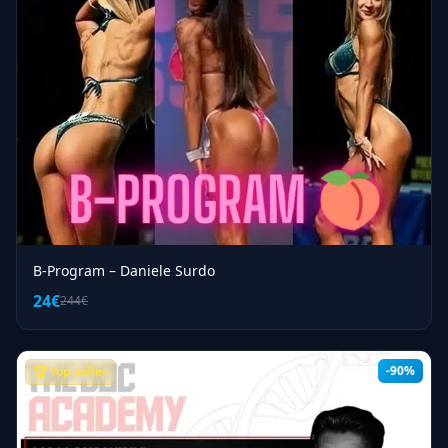
B-Program – Daniele Surdo
24€
244€
-90%
🏆 Top seller