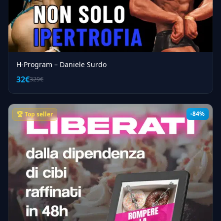
H-Program – Daniele Surdo
32€
329€
-84%
🏆 Top seller