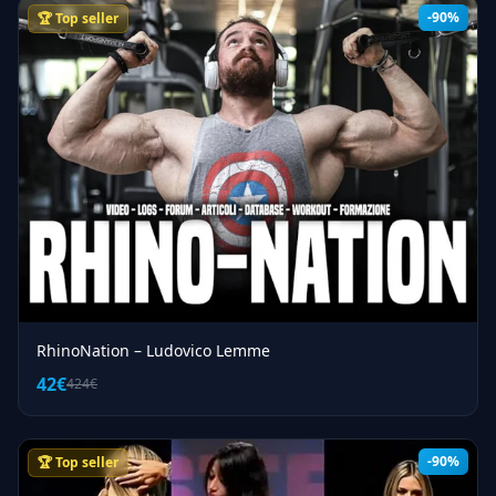
-90%
🏆 Top seller
RhinoNation – Ludovico Lemme
42€
424€
-90%
🏆 Top seller