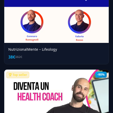
NutrizionalMente – Lifeology
38€
382€
-90%
🏆 Top seller