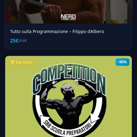
Tutto sulla Programmazione – Filippo d’Albero
25€
252€
-90%
🏆 Top seller