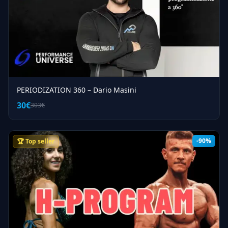
PERIODIZATION 360 – Dario Masini
30€
303€
-90%
🏆 Top seller