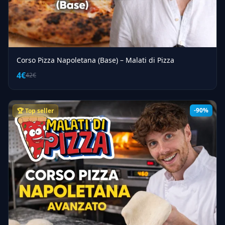
Corso Pizza Napoletana (Base) – Malati di Pizza
4€
42€
-90%
🏆 Top seller