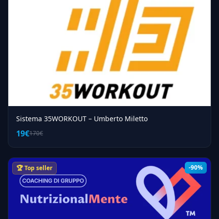
Sistema 35WORKOUT – Umberto Miletto
19€
170€
-90%
🏆 Top seller