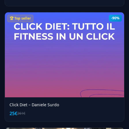
-90%
🏆 Top seller
Click Diet – Daniele Surdo
25€
261€