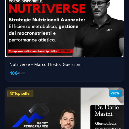
Nutriverse – Marco Thedoc Guercioni
40€
405€
-90%
🏆 Top seller