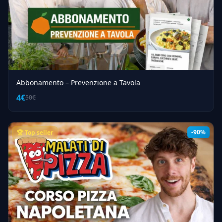
Abbonamento – Prevenzione a Tavola
4€
50€
-90%
🏆 Top seller