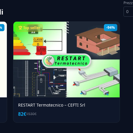
Prezz
i
%
-94%
🏆 Top seller
RESTART Termotecnico – CEFTI Srl
82€
1530€