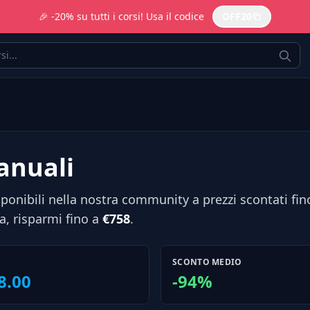
🎉 -20% su tutti i corsi! Usa il codice
OFF20
Manuali
ponibili nella nostra community a prezzi scontati fin
, risparmi fino a
€758
.
SCONTO MEDIO
8.00
-94%