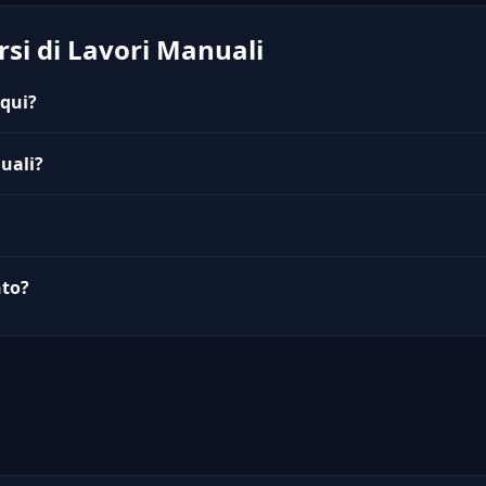
si di Lavori Manuali
 qui?
uali?
nto?