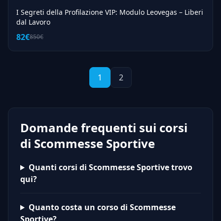
I Segreti della Profilazione VIP: Modulo Leovegas – Liberi
dal Lavoro
82€
850€
1
2
Domande frequenti sui corsi
di Scommesse Sportive
Quanti corsi di Scommesse Sportive trovo
qui?
Quanto costa un corso di Scommesse
Sportive?