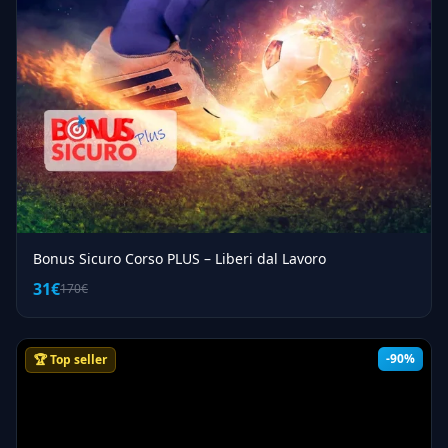
Bonus Sicuro Corso PLUS – Liberi dal Lavoro
31€
170€
-90%
🏆 Top seller