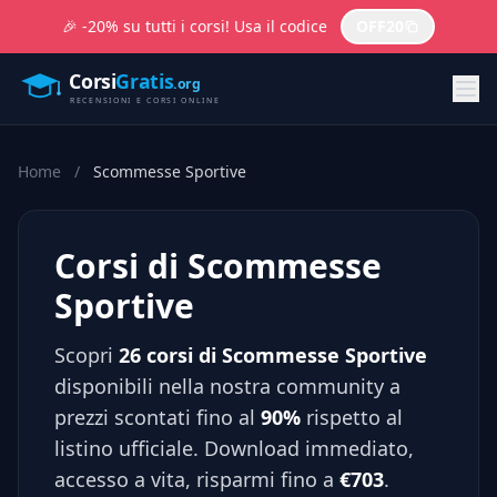
🎉 -20% su tutti i corsi! Usa il codice
OFF20
Home
/
Scommesse Sportive
Corsi di Scommesse
Sportive
Scopri
26 corsi di Scommesse Sportive
disponibili nella nostra community a
prezzi scontati fino al
90%
rispetto al
listino ufficiale. Download immediato,
accesso a vita, risparmi fino a
€703
.