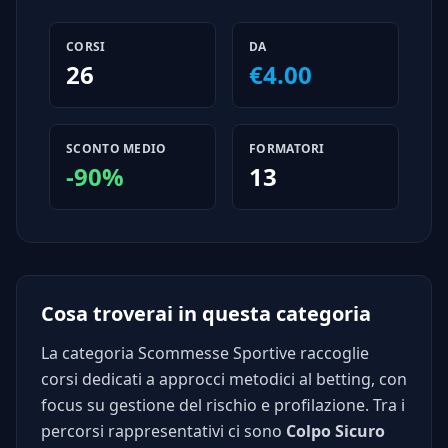
CORSI
DA
26
€4.00
SCONTO MEDIO
FORMATORI
-90%
13
Cosa troverai in questa categoria
La categoria Scommesse Sportive raccoglie
corsi dedicati a approcci metodici al betting, con
focus su gestione del rischio e profilazione. Tra i
percorsi rappresentativi ci sono
Colpo Sicuro