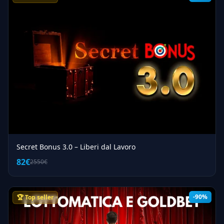
Secret Bonus 3.0 – Liberi dal Lavoro
82€
2550€
-90%
🏆 Top seller