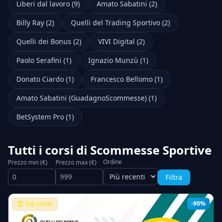
Liberi dal lavoro (9)
Amato Sabatini (2)
Billy Ray (2)
Quelli del Trading Sportivo (2)
Quelli dei Bonus (2)
VIVI Digital (2)
Paolo Serafini (1)
Ignazio Munzù (1)
Donato Ciardo (1)
Francesco Bellomo (1)
Amato Sabatini (GuadagnoScommesse) (1)
BetSystem Pro (1)
Tutti i corsi di Scommesse Sportive
Ordine
Prezzo min (€)
Prezzo max (€)
Filtra
-90%
🏆 Top seller