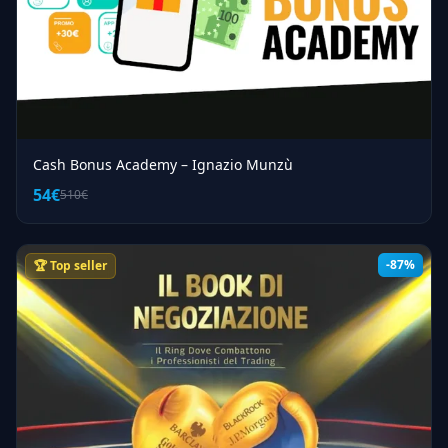
Cash Bonus Academy – Ignazio Munzù
54€
510€
-87%
🏆 Top seller