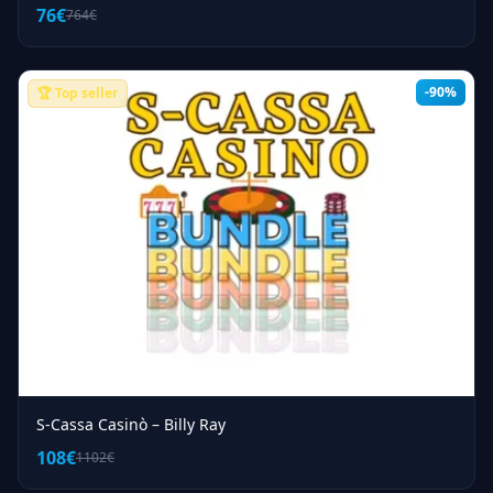
76€
764€
-90%
🏆 Top seller
S-Cassa Casinò – Billy Ray
108€
1102€