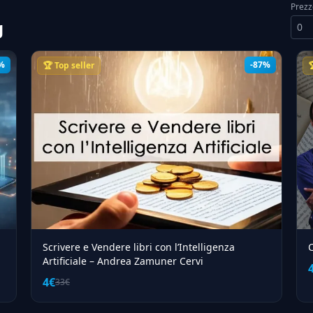
Prezz
g
%
-87%
🏆 Top seller

Scrivere e Vendere libri con l’Intelligenza
C
Artificiale – Andrea Zamuner Cervi
4€
33€