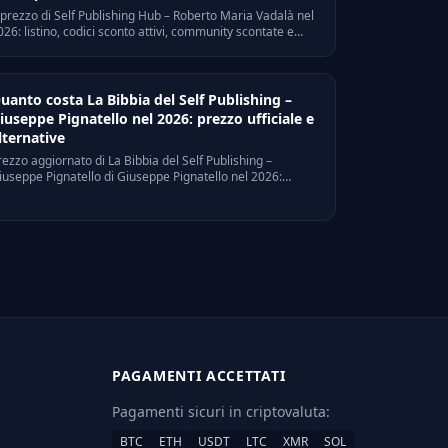
l prezzo di Self Publishing Hub – Roberto Maria Vadalà nel
026: listino, codici sconto attivi, community scontate e
lternative. Risparmia fino a euro 2408 senza rinunciare ai
ontenuti.
uanto costa La Bibbia del Self Publishing –
iuseppe Pignatello nel 2026: prezzo ufficiale e
lternative
rezzo aggiornato di La Bibbia del Self Publishing –
iuseppe Pignatello di Giuseppe Pignatello nel 2026:
2550 ufficiale, €193 nella nostra community. Opzioni di
agamento, rate, sconti stagionali e alternative.
PAGAMENTI ACCETTATI
Pagamenti sicuri in criptovaluta:
BTC
ETH
USDT
LTC
XMR
SOL