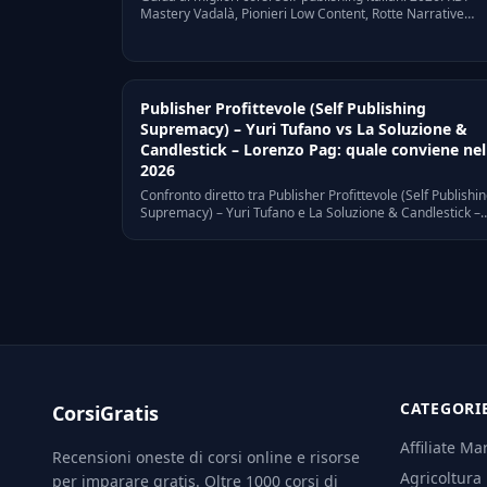
Mastery Vadalà, Pionieri Low Content, Rotte Narrative
narrativa, Accademia Arnao. Confronto e alternative
scontate.
Publisher Profittevole (Self Publishing
Supremacy) – Yuri Tufano vs La Soluzione &
Candlestick – Lorenzo Pag: quale conviene nel
2026
Confronto diretto tra Publisher Profittevole (Self Publishi
Supremacy) – Yuri Tufano e La Soluzione & Candlestick –
Lorenzo Pag: prezzi, target, punti di forza, criticità. Quale
conviene davvero nel 2026? Guida per scegliere senza
sbagliare.
CATEGORI
CorsiGratis
Affiliate Ma
Recensioni oneste di corsi online e risorse
Agricoltura
per imparare gratis. Oltre 1000 corsi di