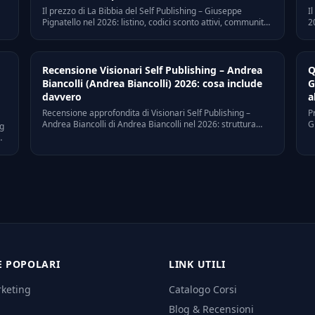
Il prezzo di La Bibbia del Self Publishing – Giuseppe
I
Pignatello nel 2026: listino, codici sconto attivi, community
2
scontate e alternative. Risparmia fino a euro 2357 senza
a
rinunciare ai contenuti.
c
Recensione Visionari Self Publishing – Andrea
Q
Biancolli (Andrea Biancolli) 2026: cosa include
G
davvero
a
Recensione approfondita di Visionari Self Publishing –
P
Andrea Biancolli di Andrea Biancolli nel 2026: struttura
G
ng
reale del corso, pro e contro, rapporto qualità-prezzo,
€
opinioni verificabili e alternative scontate.
p
E POPOLARI
LINK UTILI
rketing
Catalogo Corsi
Blog & Recensioni