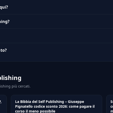
 qui?
hing?
nto?
lishing
ishing più cercati.
,
La Bibbia del Self Publishing – Giuseppe
S
Pignatello codice sconto 2026: come pagare il
c
corso il meno possibile
m