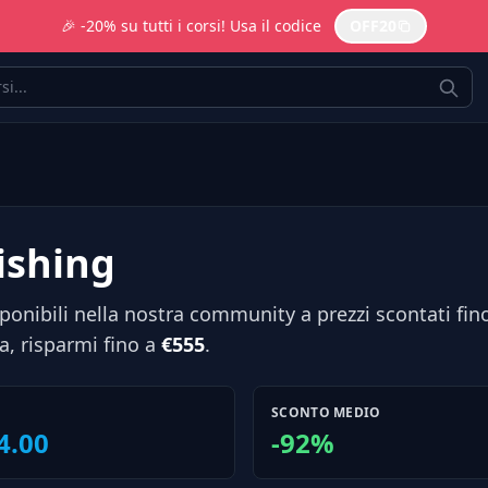
🎉 -20% su tutti i corsi! Usa il codice
OFF20
lishing
ponibili nella nostra community a prezzi scontati fin
, risparmi fino a
€555
.
SCONTO MEDIO
4.00
-92%