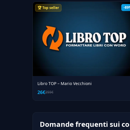
-89
🏆 Top seller
Libro TOP – Mario Vecchioni
26€
255€
Domande frequenti sui cors