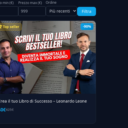
Ordine
o min (€)
Prezzo max (€)
Filtra
-90%
 Top seller
rea il tuo Libro di Successo – Leonardo Leone
40€
425€