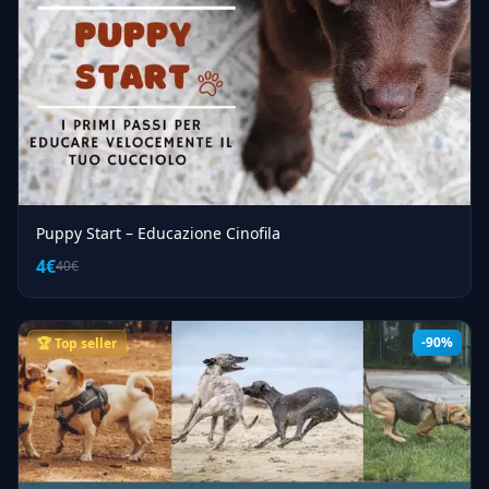
Puppy Start – Educazione Cinofila
4€
40€
-90%
🏆 Top seller