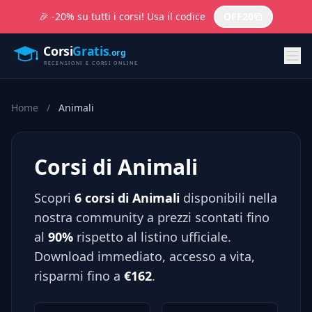
🎉 -20% su tutti i corsi! Usa il codice
OFF20
Home
/
Animali
Corsi di Animali
Scopri
6 corsi di Animali
disponibili nella
nostra community a prezzi scontati fino
al
90%
rispetto al listino ufficiale.
Download immediato, accesso a vita,
risparmi fino a
€162
.