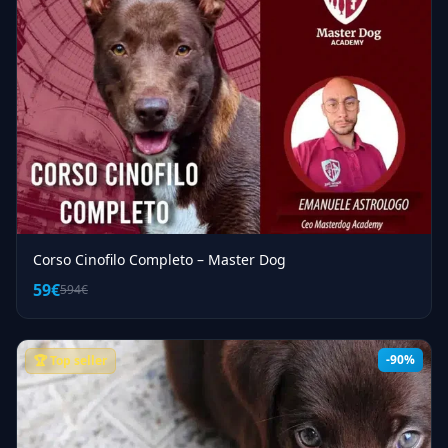
Corso Cinofilo Completo – Master Dog
59€
594€
-90%
🏆 Top seller