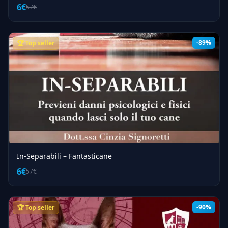
6€
57€
-89%
🏆 Top seller
In-Separabili – Fantasticane
6€
57€
-90%
🏆 Top seller