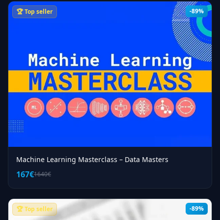
-89%
🏆 Top seller
Machine Learning Masterclass – Data Masters
167€
1640€
-89%
🏆 Top seller