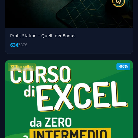
Profit Station – Quelli dei Bonus
63€
637€
-90%
🏆 Top seller