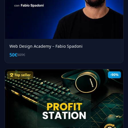
Web Design Academy – Fabio Spadoni
50€
509€
-90%
🏆 Top seller