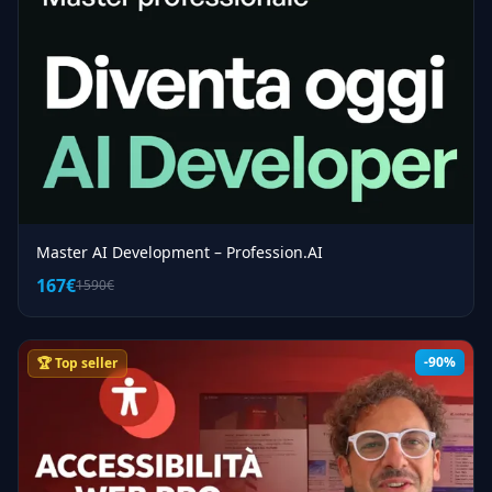
Master AI Development – Profession.AI
167€
1590€
-90%
🏆 Top seller