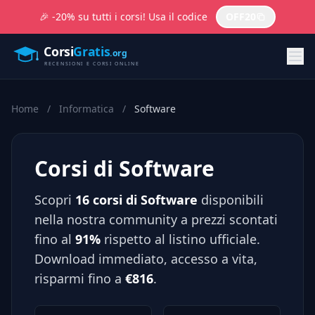
🎉 -20% su tutti i corsi! Usa il codice
OFF20
Home
/
Informatica
/
Software
Corsi di Software
Scopri
16 corsi di Software
disponibili
nella nostra community a prezzi scontati
fino al
91%
rispetto al listino ufficiale.
Download immediato, accesso a vita,
risparmi fino a
€816
.