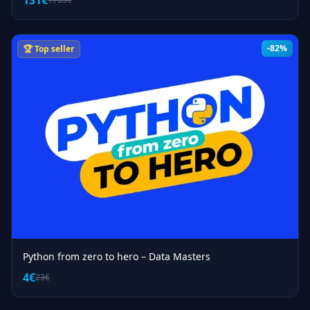
131€
-82%
🏆 Top seller
Python from zero to hero – Data Masters
4€
23€