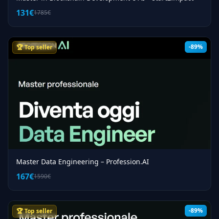
131€
1785€
-89%
🏆 Top seller
Master Data Engineering – Profession.AI
167€
1590€
-89%
🏆 Top seller