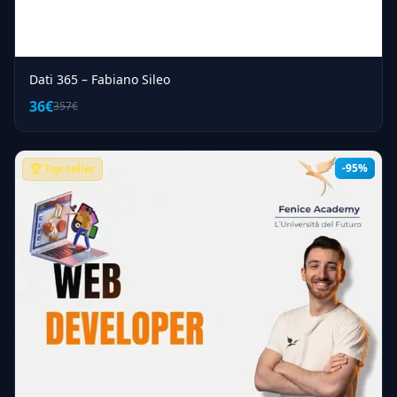
Dati 365 – Fabiano Sileo
36€
357€
-95%
🏆 Top seller