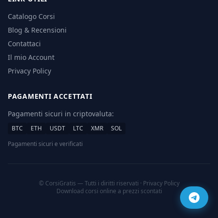
Catalogo Corsi
Blog & Recensioni
Contattaci
Il mio Account
Privacy Policy
PAGAMENTI ACCETTATI
Pagamenti sicuri in criptovaluta:
BTC
ETH
USDT
LTC
XMR
SOL
Pagamenti sicuri e verificati
© CorsiGratis — Tutti i diritti riservati ·
Privacy Policy
Download corsi online a prezzi scontati