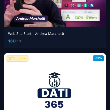
Web Site Start – Andrea Marchetti
16€
167€
-89%
🏆 Top seller