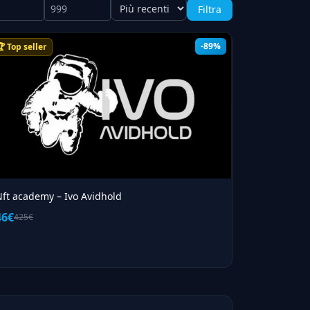
Filtra
-89%
 Top seller
Nft academy – Ivo Avidhold
46€
425€