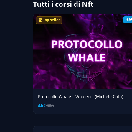
Tutti i corsi di Nft
-89
🏆 Top seller
Protocollo Whale – Whalecot (Michele Cotti)
46€
425€