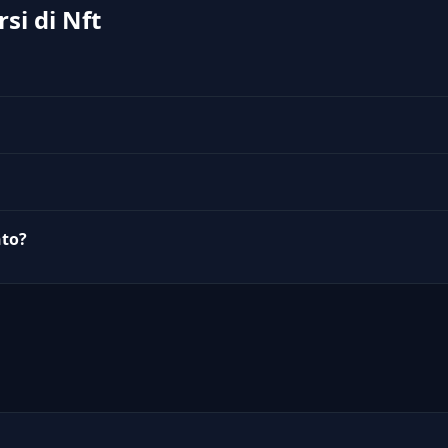
si di Nft
nto?