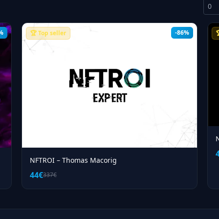
%
-86%
🏆 Top seller

NFTROI – Thomas Macorig
44€
337€