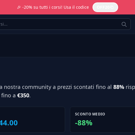
🎉 -20% su tutti i corsi! Usa il codice
OFF20
la nostra community a prezzi scontati fino al
88%
risp
 fino a
€350
.
SCONTO MEDIO
44.00
-88%