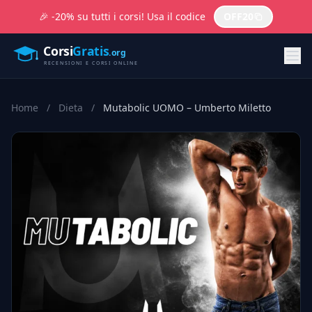
🎉 -20% su tutti i corsi! Usa il codice
OFF20
Home
/
Dieta
/
Mutabolic UOMO – Umberto Miletto