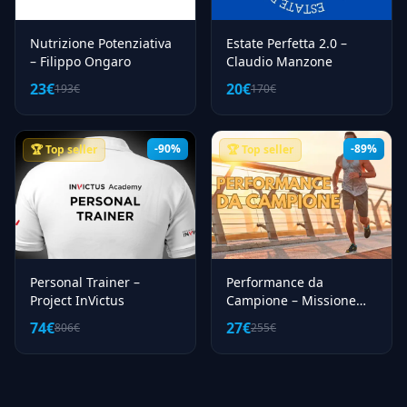
Nutrizione Potenziativa
Estate Perfetta 2.0 –
– Filippo Ongaro
Claudio Manzone
23€
20€
193€
170€
-90%
-89%
🏆 Top seller
🏆 Top seller
Personal Trainer –
Performance da
Project InVictus
Campione – Missione
Benessere (LDL)
74€
27€
806€
255€