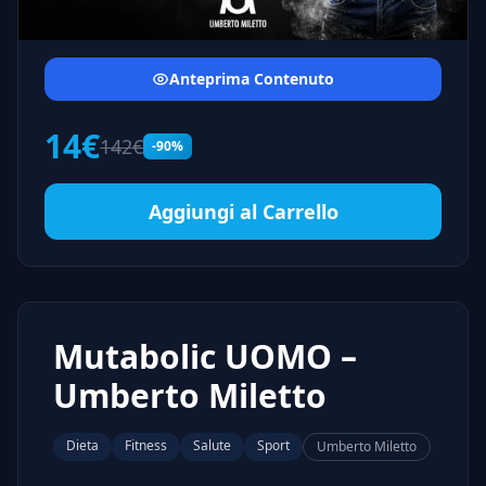
Anteprima Contenuto
14€
142€
-90%
Aggiungi al Carrello
Mutabolic UOMO –
Umberto Miletto
Dieta
Fitness
Salute
Sport
Umberto Miletto