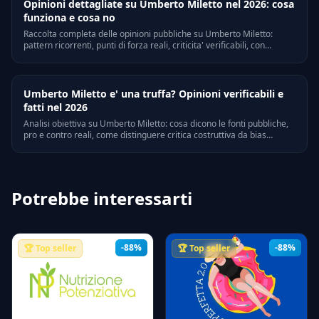
Opinioni dettagliate su Umberto Miletto nel 2026: cosa
funziona e cosa no
Raccolta completa delle opinioni pubbliche su Umberto Miletto:
pattern ricorrenti, punti di forza reali, criticita' verificabili, con
riferimenti a Trustpilot, Quora e forum di settore italiani.
Umberto Miletto e' una truffa? Opinioni verificabili e
fatti nel 2026
Analisi obiettiva su Umberto Miletto: cosa dicono le fonti pubbliche,
pro e contro reali, come distinguere critica costruttiva da bias
personali. Riferimenti legali e verifiche on-line.
Potrebbe interessarti
-88%
-88%
🏆 Top seller
🏆 Top seller