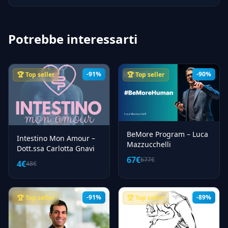
Potrebbe interessarti
-91%
-90%
🏆 Top seller
🏆 Top seller
BeMore Program – Luca
Intestino Mon Amour –
Mazzucchelli
Dott.ssa Carlotta Gnavi
67€
677€
4€
48€
-91%
-89%
🏆 Top seller
🏆 Top seller