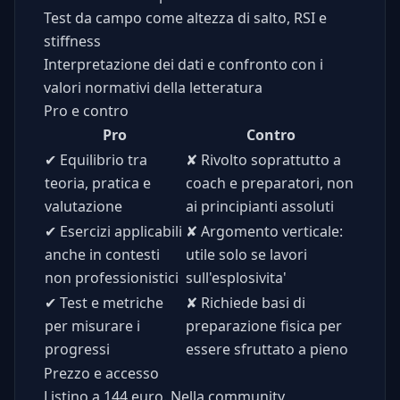
Test da campo come altezza di salto, RSI e
stiffness
Interpretazione dei dati e confronto con i
valori normativi della letteratura
Pro e contro
Pro
Contro
✔
Equilibrio tra
✘
Rivolto soprattutto a
teoria, pratica e
coach e preparatori, non
valutazione
ai principianti assoluti
✔
Esercizi applicabili
✘
Argomento verticale:
anche in contesti
utile solo se lavori
non professionistici
sull'esplosivita'
✔
Test e metriche
✘
Richiede basi di
per misurare i
preparazione fisica per
progressi
essere sfruttato a pieno
Prezzo e accesso
Listino a 144 euro. Nella community