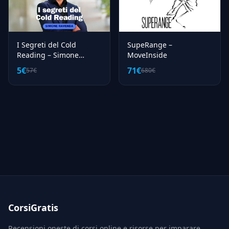
I Segreti del Cold
SupeRange –
Reading – Simone
MoveInside
Ravenda (Corsi.it)
5€
71€
57€
680€
CorsiGratis
Recensioni oneste di corsi online e risorse per imparare