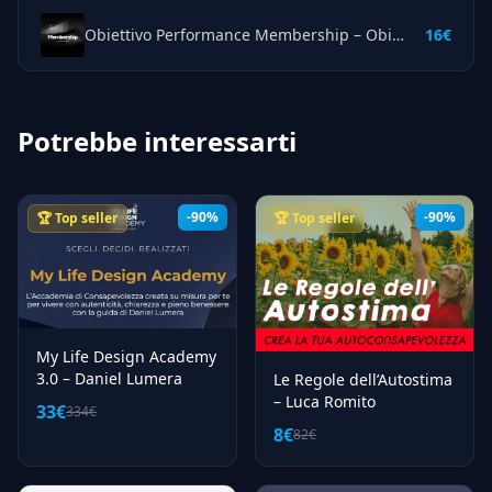
Obiettivo Performance Membership – Obiettivo Performance
16€
Potrebbe interessarti
-90%
-90%
🏆 Top seller
🏆 Top seller
My Life Design Academy
3.0 – Daniel Lumera
Le Regole dell’Autostima
– Luca Romito
33€
334€
8€
82€