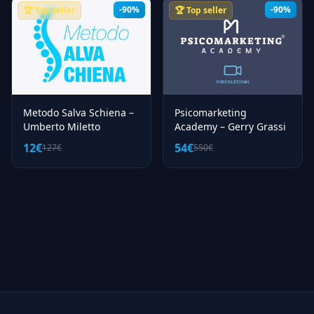
-90%
-90%
🏆 Top seller
🏆 Top seller
Metodo Salva Schiena –
Psicomarketing
Umberto Miletto
Academy – Gerry Grassi
12€
54€
127€
550€