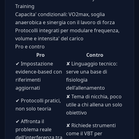
Training
Capacita' condizionali: VO2max, soglia
anaerobica e sinergia con il lavoro di forza
Protocolli integrati per modulare frequenza,
volume e intensita' del carico
Pro e contro
Pro
Contro
✔
Impostazione
✘
Linguaggio tecnico:
evidence-based con
serve una base di
riferimenti
fisiologia
aggiornati
dell'allenamento
✘
Tema di nicchia, poco
✔
Protocolli pratici,
utile a chi allena un solo
non solo teoria
obiettivo
✔
Affronta il
✘
Richiede strumenti
problema reale
come il VBT per
dell'interferenza tra