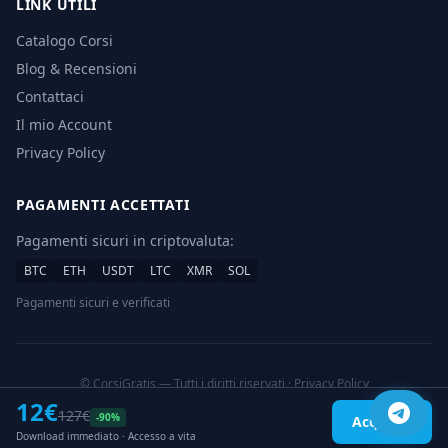
LINK UTILI
Catalogo Corsi
Blog & Recensioni
Contattaci
Il mio Account
Privacy Policy
PAGAMENTI ACCETTATI
Pagamenti sicuri in criptovaluta:
BTC
ETH
USDT
LTC
XMR
SOL
Pagamenti sicuri e verificati
© CorsiGratis — Tutti i diritti riservati ·
Privacy Policy
Download corsi online a prezzi scontati
12€
127€
-90%
Acquista
Download immediato · Accesso a vita