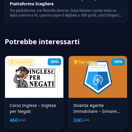
Piattaforma Scegliere
Tre piattaforme, tre filosofie diverse. Data Masters punta tutto su
data science e AI, Learnn copre il digitale a 360 gradi, start2impact
unisce formazione e mondo del lavoro. Ecco quale scegliere in base
al tuo obiettivo, con un'analisi reale di costi e contenuti.
Potrebbe interessarti
-89%
-90%
🏆 Top seller
🏆 Top seller
Corso Inglese – Inglese
Diventa Agente
per Negati
Immobiliare – Simone
Rossi
46€
33€
425€
337€