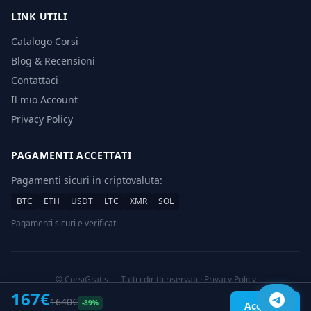
LINK UTILI
Catalogo Corsi
Blog & Recensioni
Contattaci
Il mio Account
Privacy Policy
PAGAMENTI ACCETTATI
Pagamenti sicuri in criptovaluta:
BTC
ETH
USDT
LTC
XMR
SOL
Pagamenti sicuri e verificati
© CorsiGratis — Tutti i diritti riservati ·
Privacy Policy
Download corsi online a prezzi scontati
167€
1640€
-89%
Acquista