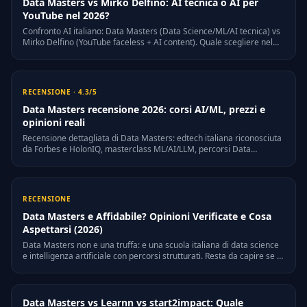
Data Masters vs Mirko Delfino: AI tecnica o AI per
YouTube nel 2026?
Confronto AI italiano: Data Masters (Data Science/ML/AI tecnica) vs
Mirko Delfino (YouTube faceless + AI content). Quale scegliere nel
2026.
RECENSIONE · 4.3/5
Data Masters recensione 2026: corsi AI/ML, prezzi e
opinioni reali
Recensione dettagliata di Data Masters: edtech italiana riconosciuta
da Forbes e HolonIQ, masterclass ML/AI/LLM, percorsi Data
Scientist/AI Developer/Analyst, prezzi 2026, opinioni reali e
alternative scontate nella community.
RECENSIONE
Data Masters e Affidabile? Opinioni Verificate e Cosa
Aspettarsi (2026)
Data Masters non e una truffa: e una scuola italiana di data science
e intelligenza artificiale con percorsi strutturati. Resta da capire se il
rapporto qualita-prezzo e adatto al tuo obiettivo. Ecco un'analisi
onesta basata su opinioni reali.
Data Masters vs Learnn vs start2impact: Quale