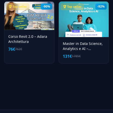
-90%
-92%
🏆 Top seller
🏆 Top seller
Corso Revit 2.0 – Adara
Architettura
Master in Data Science,
Analytics e AI –
76€
762€
start2impact
131€
1785€