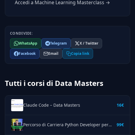
Accedi a Machine Learning Masterclass →
CONDIVIDI:
WhatsApp
Telegram
X / Twitter
Facebook
Email
Copia link
Tutti i corsi di Data Masters
Claude Code – Data Masters
16€
Percorso di Carriera Python Developer per AI & Data – Data Masters
99€