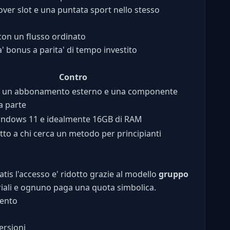
lover slot e una puntata sport nello stesso
i con un flusso ordinato
a' bonus a parita' di tempo investito
Contro
e un abbonamento esterno e una componente
a parte
ndows 11 e idealmente 16GB di RAM
to a chi cerca un metodo per principianti
tis l'accesso e' ridotto grazie al modello
gruppo
eriali e ognuno paga una quota simbolica.
ento
ersioni