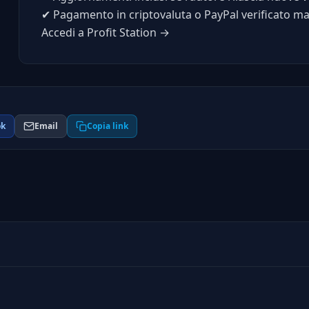
✔
Pagamento in criptovaluta o PayPal verificato 
Accedi a Profit Station →
ok
Email
Copia link