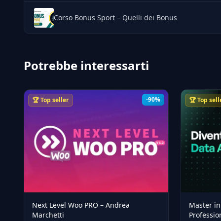
Corso Bonus Sport – Quelli dei Bonus
Potrebbe interessarti
-90%
🏆 Top seller
🏆 Top sell
Next Level Woo PRO – Andrea
Master in
Marchetti
Professio