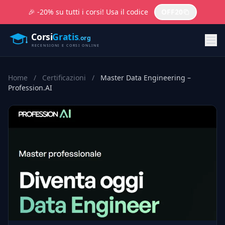
🎉 -20% su tutti i corsi! Usa il codice
OFF20
Home
/
Certificazioni
/
Master Data Engineering –
Profession.AI