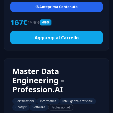
Anteprima Contenuto
167€
1590€
-89%
Aggiungi al Carrello
Master Data
Engineering –
Profession.AI
Certificazioni
Informatica
Intelligenza Artificiale
Chatgpt
Software
Profession.AI