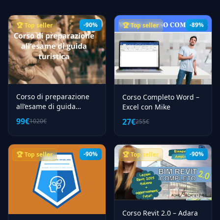
-90%
-89%
🏆 Top seller
🏆 Top seller
Corso di preparazione
Corso Completo Word –
all’esame di guida
Excel con Mike
turistica – Mirabilia
99€
27€
1020€
255€
Guide Academy
-90%
-90%
🏆 Top seller
🏆 Top seller
Corso Revit 2.0 – Adara