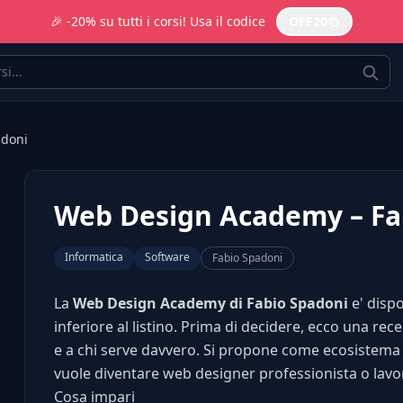
🎉 -20% su tutti i corsi! Usa il codice
OFF20
adoni
Web Design Academy – Fa
Informatica
Software
Fabio Spadoni
La
Web Design Academy di Fabio Spadoni
e' disp
inferiore al listino. Prima di decidere, ecco una re
e a chi serve davvero. Si propone come ecosistema
vuole diventare web designer professionista o lavo
Cosa impari