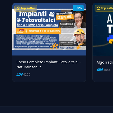
-90%
🏆 Top seller
🏆 Top sell
Corso Completo Impianti Fotovoltaici –
AlgoTradi
Naturalnzeb.it
48€
468€
42€
422€