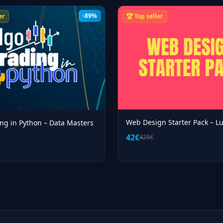
-89%
er
🏆 Top seller
Web Design Starter Pack – Lu
ng in Python – Data Masters
42€
425€