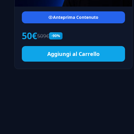
Anteprima Contenuto
50€
509€
-90%
Aggiungi al Carrello