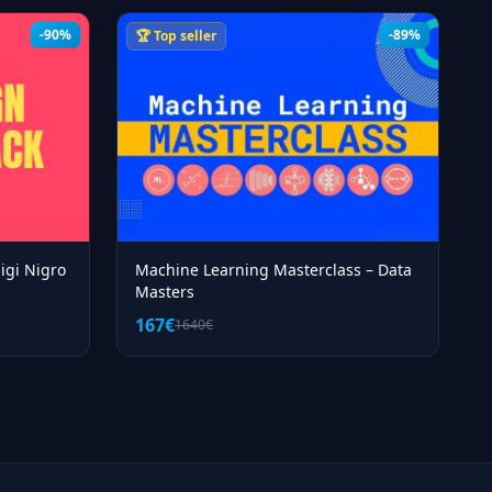
-90%
-89%
🏆 Top seller
igi Nigro
Machine Learning Masterclass – Data
Masters
167€
1640€