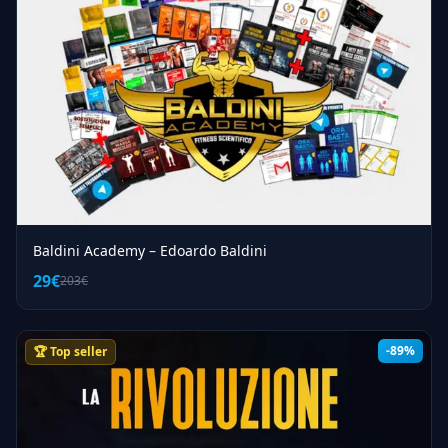
Baldini Academy – Edoardo Baldini
29€
203€
-89%
🏆 Top seller