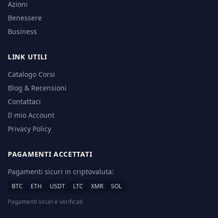
Azioni
Benessere
Business
LINK UTILI
Catalogo Corsi
Blog & Recensioni
Contattaci
Il mio Account
Privacy Policy
PAGAMENTI ACCETTATI
Pagamenti sicuri in criptovaluta:
BTC
ETH
USDT
LTC
XMR
SOL
Pagamenti sicuri e verificati