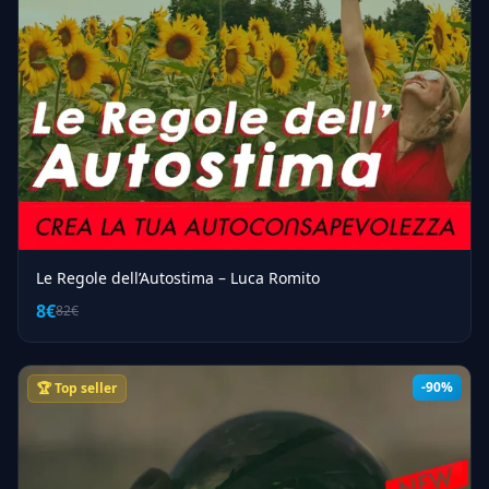
Le Regole dell’Autostima – Luca Romito
8€
82€
-90%
🏆 Top seller