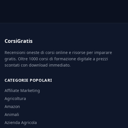
CorsiGratis
Recensioni oneste di corsi online e risorse per imparare
gratis. Oltre 1000 corsi di formazione digitale a prezzi
scontati con download immediato.
CATEGORIE POPOLARI
Affiliate Marketing
Agricoltura
Amazon
Animali
Azienda Agricola