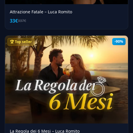
Attrazione Fatale – Luca Romito
33€
337€
-90%
🏆 Top seller
La Regola dei 6 Mesi – Luca Romito