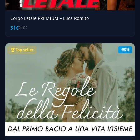
Corpo Letale PREMIUM – Luca Romito
31€
210€
-90%
🏆 Top seller