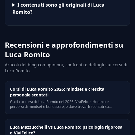
I contenuti sono gli originali di Luca
Romito?
Recensioni e approfondimenti su
Luca Romito
Articoli del blog con opinioni, confronti e dettagli sui corsi di
Luca Romito.
Corsi di Luca Romito 2026: mindset e crescita
personale scontati
Guida ai corsi di Luca Romito nel 2026: ViviFelice, Hdemia e i
percorsi di mindset e benessere, e dove trovarli scontati su
CorsiPirata.
Luca Mazzucchelli vs Luca Romito: psicologia rigorosa
o ViviFelice?