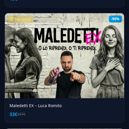
-90%
🏆 Top seller
Maledetti EX – Luca Romito
33€
337€