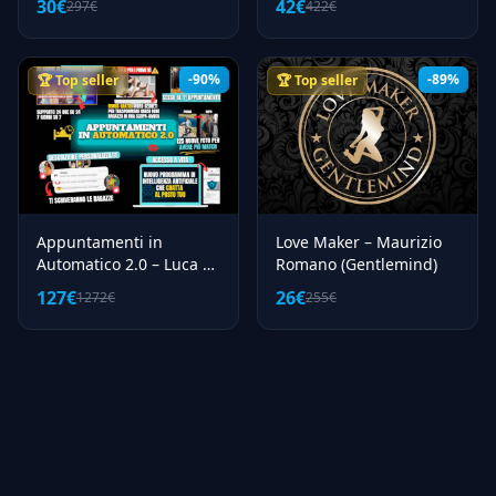
30€
42€
297€
422€
-90%
-89%
🏆 Top seller
🏆 Top seller
Appuntamenti in
Love Maker – Maurizio
Automatico 2.0 – Luca di
Romano (Gentlemind)
Approcciala
127€
26€
1272€
255€