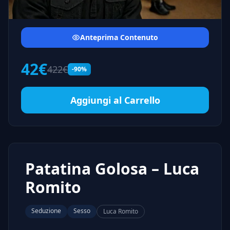
Anteprima Contenuto
42€
422€
-90%
Aggiungi al Carrello
Patatina Golosa – Luca
Romito
Seduzione
Sesso
Luca Romito