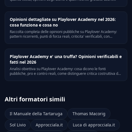
prima di decidere se vale la pena.
Opinioni dettagliate su Playlover Academy nel 2026:
cosa funziona e cosa no
Raccolta completa delle opinioni pubbliche su Playlover Academy:
pattern ricorrenti, punti di forza reali, criticita' verificabili, con
riferimenti a Trustpilot, Quora e forum di settore italiani.
Playlover Academy e' una truffa? Opinioni verificabili e
fatti nel 2026
Analisi obiettiva su Playlover Academy: cosa dicono le fonti
pubbliche, pro e contro reali, come distinguere critica costruttiva da
bias personali. Riferimenti legali e verifiche on-line.
Altri formatori simili
Il Manuale della Tartaruga
Thomas Macorig
Sol Livio
Approcciala.it
Luca di approcciala.it