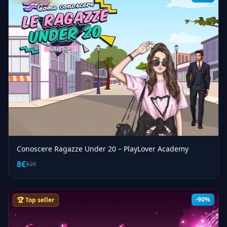
Conoscere Ragazze Under 20 – PlayLover Academy
8€
82€
-90%
🏆 Top seller