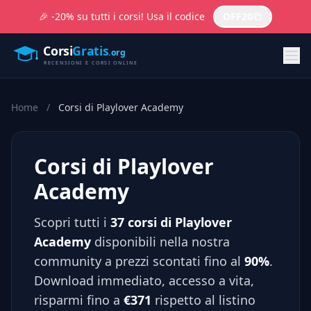
🎉 -20% su tutti i corsi! Usa il codice
OFF20
Home
/
Corsi di Playlover Academy
Corsi di Playlover
Academy
Scopri tutti i
37 corsi di Playlover
Academy
disponibili nella nostra
community a prezzi scontati fino al
90%
.
Download immediato, accesso a vita,
risparmi fino a
€371
rispetto al listino