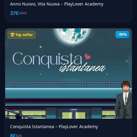
Anno Nuovo, Vita Nuova – PlayLover Academy
37€
340€
-90%
🏆 Top seller
Conquista Istantanea – PlayLover Academy
8€
82€