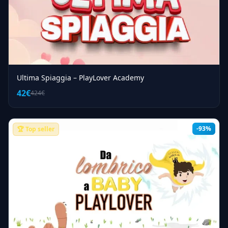
Ultima Spiaggia – PlayLover Academy
42€
424€
-93%
🏆 Top seller