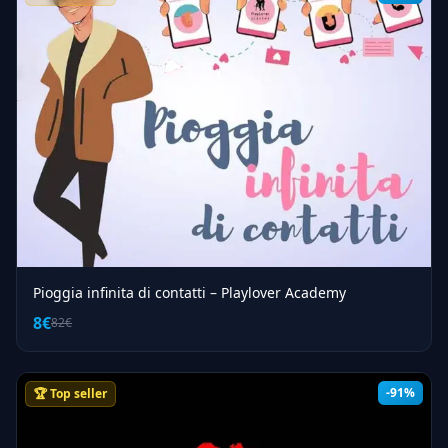
Pioggia infinita di contatti – Playlover Academy
8€
82€
-91%
🏆 Top seller