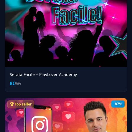
Serata Facile – PlayLover Academy
8€
82€
-87%
🏆 Top seller