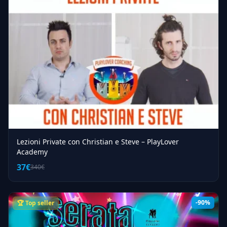
Lezioni Private con Christian e Steve – PlayLover
Academy
37€
340€
-90%
🏆 Top seller