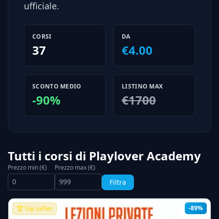
ufficiale.
CORSI
DA
37
€4.00
SCONTO MEDIO
LISTINO MAX
-90%
€1700
Tutti i corsi di Playlover Academy
Prezzo min (€)
Prezzo max (€)
Filtra
-89%
🏆 Top seller