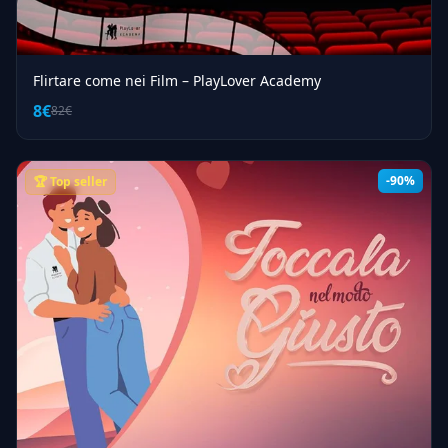
Flirtare come nei Film – PlayLover Academy
8€
82€
-90%
🏆 Top seller