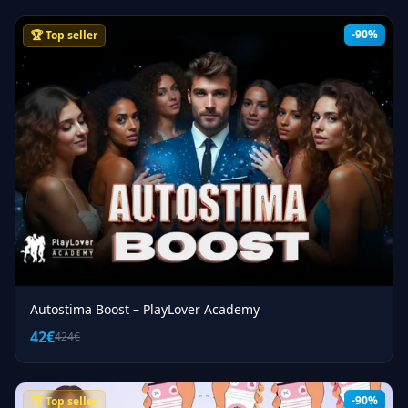
-90%
🏆 Top seller
Autostima Boost – PlayLover Academy
42€
424€
-90%
🏆 Top seller