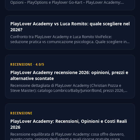
Opzioni – PlayOptions e Playlover Go-Kart – PlayLover Academy:
differenze di approccio, target, prezzo, a chi e' adatto ognuno.
PlayLover Academy vs Luca Romito: quale scegliere nel
2026?
Confronto tra PlayLover Academy e Luca Romito ViviFelice:
seduzione pratica vs comunicazione psicologica. Quale scegliere in
base ai tuoi obiettivi nel 2026.
RECENSIONE · 4.0/5
PlayLover Academy recensione 2026: opinioni, prezzi e
alternative scontate
Recensione dettagliata di PlayLover Academy (Christian Pozza e
Steve Maister): catalogo Lombrico/Baby/Junior/Bond, prezzi 2026,
opinioni reali, pro/contro e alternative scontate disponibili nella
nostra community.
RECENSIONE
PlayLover Academy: Recensioni, Opinioni e Costi Reali
2026
Recensione equilibrata di PlayLover Academy: cosa offre davvero,
quanto costa, opinioni degli utenti e quali risorse gratuite usare