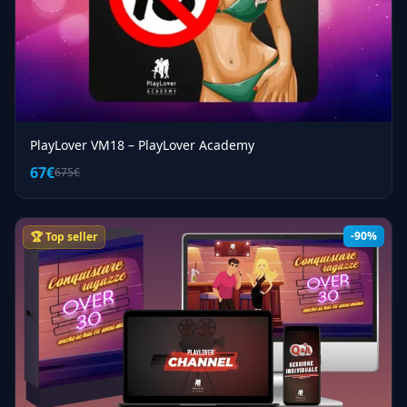
PlayLover VM18 – PlayLover Academy
67€
675€
-90%
🏆 Top seller