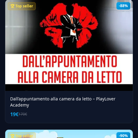
-88%
🏆 Top seller
Dall’appuntamento alla camera da letto – PlayLover
Academy
19€
170€
-90%
🏆 Top seller