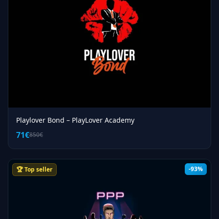
Playlover Bond – PlayLover Academy
71€
850€
-93%
🏆 Top seller