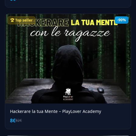
-90%
🏆 Top seller
Hackerare la tua Mente – PlayLover Academy
8€
82€