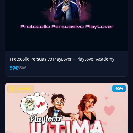
Protocollo Persuasivo PlayLover – PlayLover Academy
59€
850€
-90%
🏆 Top seller