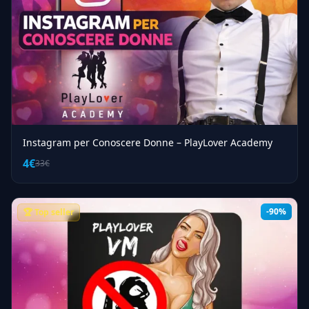
Instagram per Conoscere Donne – PlayLover Academy
4€
33€
-90%
🏆 Top seller