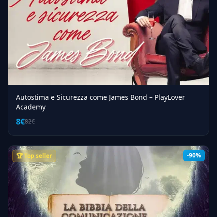
Autostima e Sicurezza come James Bond – PlayLover
Academy
8€
82€
-90%
🏆 Top seller