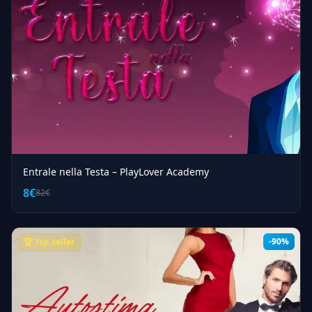
Entrale nella Testa – PlayLover Academy
8€
82€
-90%
🏆 Top seller