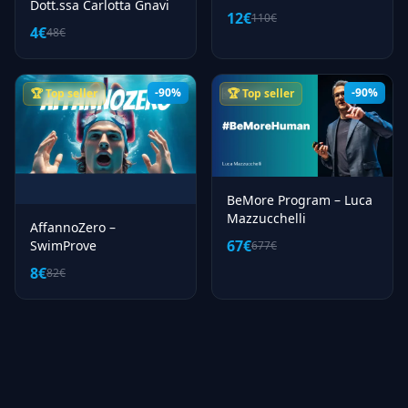
Dott.ssa Carlotta Gnavi
Bianchi
12€
110€
4€
48€
-90%
-90%
🏆 Top seller
🏆 Top seller
BeMore Program – Luca
Mazzucchelli
AffannoZero –
67€
SwimProve
677€
8€
82€