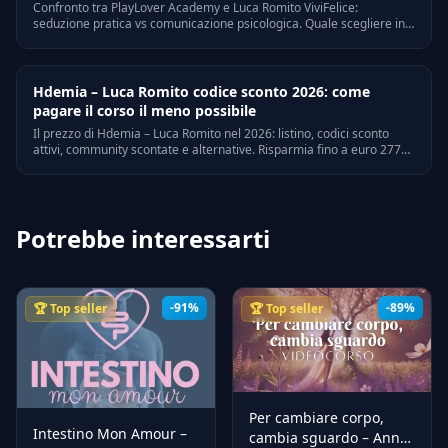
Confronto tra PlayLover Academy e Luca Romito ViviFelice:
seduzione pratica vs comunicazione psicologica. Quale scegliere in
base ai tuoi obiettivi nel 2026.
Hdemia – Luca Romito codice sconto 2026: come
pagare il corso il meno possibile
Il prezzo di Hdemia – Luca Romito nel 2026: listino, codici sconto
attivi, community scontate e alternative. Risparmia fino a euro 2773
senza rinunciare ai contenuti.
Potrebbe interessarti
-91%
-89%
🏆 Top seller
🏆 Top seller
Per cambiare corpo,
Intestino Mon Amour –
cambia sguardo – Anna