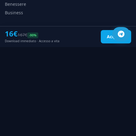
Benessere
Business
LINK UTILI
16€
167€
-90%
Acquista
Catalogo Corsi
Download immediato · Accesso a vita
Blog & Recensioni
Contattaci
Il mio Account
Privacy Policy
PAGAMENTI ACCETTATI
Pagamenti sicuri in criptovaluta:
BTC
ETH
USDT
LTC
XMR
SOL
Pagamenti sicuri e verificati