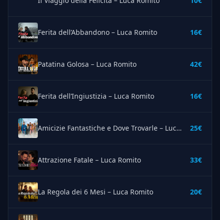
Il Viaggio della Felicità – Luca Romito
10€
Ferita dell’Abbandono – Luca Romito
16€
Patatina Golosa – Luca Romito
42€
Ferita dell’Ingiustizia – Luca Romito
16€
Amicizie Fantastiche e Dove Trovarle – Luca Romito
25€
Attrazione Fatale – Luca Romito
33€
La Regola dei 6 Mesi – Luca Romito
20€