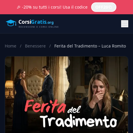
🎉 -20% su tutti i corsi! Usa il codice
OFF20
Home
/
Benessere
/
Ferita del Tradimento – Luca Romito