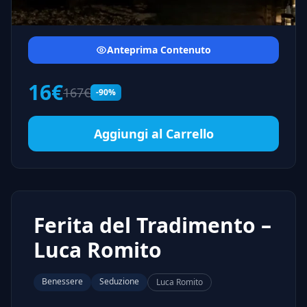
Anteprima Contenuto
16€
167€
-90%
Aggiungi al Carrello
Ferita del Tradimento –
Luca Romito
Benessere
Seduzione
Luca Romito