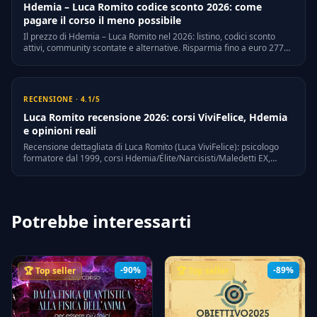
Hdemia – Luca Romito codice sconto 2026: come
pagare il corso il meno possibile
Il prezzo di Hdemia – Luca Romito nel 2026: listino, codici sconto
attivi, community scontate e alternative. Risparmia fino a euro 2773
senza rinunciare ai contenuti.
RECENSIONE · 4.1/5
Luca Romito recensione 2026: corsi ViviFelice, Hdemia
e opinioni reali
Recensione dettagliata di Luca Romito (Luca ViviFelice): psicologo
formatore dal 1999, corsi Hdemia/Élite/Narcisisti/Maledetti EX,
prezzi 2026, opinioni reali e alternative nella community CorsiPirata.
Potrebbe interessarti
-90%
-89%
🏆 Top seller
🏆 Top seller