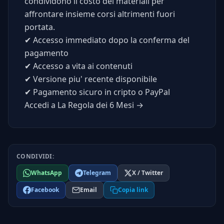
condividono il costo dei materiali per
affrontare insieme corsi altrimenti fuori
portata.
✔
Accesso immediato dopo la conferma del
pagamento
✔
Accesso a vita ai contenuti
✔
Versione piu' recente disponibile
✔
Pagamento sicuro in cripto o PayPal
Accedi a La Regola dei 6 Mesi →
CONDIVIDI:
WhatsApp
Telegram
X / Twitter
Facebook
Email
Copia link