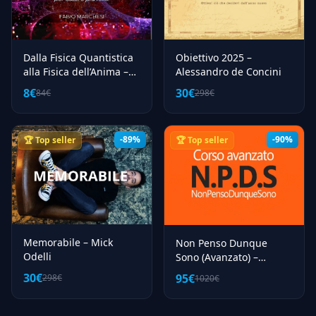
Dalla Fisica Quantistica
Obiettivo 2025 –
alla Fisica dell’Anima –
Alessandro de Concini
Love and Gratitude TV
8€
30€
84€
298€
-89%
-90%
🏆 Top seller
🏆 Top seller
Memorabile – Mick
Non Penso Dunque
Odelli
Sono (Avanzato) –
Metodo Magrin
30€
95€
298€
1020€