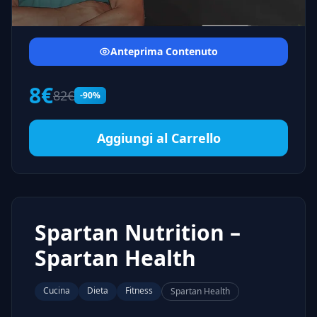
Anteprima Contenuto
8€
82€
-90%
Aggiungi al Carrello
Spartan Nutrition –
Spartan Health
Cucina
Dieta
Fitness
Spartan Health