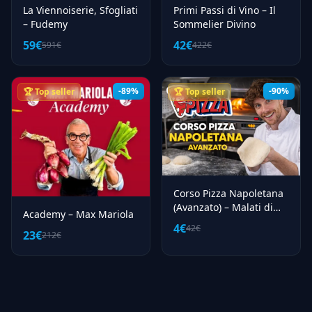
La Viennoiserie, Sfogliati
Primi Passi di Vino – Il
– Fudemy
Sommelier Divino
59€
42€
591€
422€
-89%
-90%
🏆 Top seller
🏆 Top seller
Corso Pizza Napoletana
(Avanzato) – Malati di
Academy – Max Mariola
Pizza
4€
42€
23€
212€