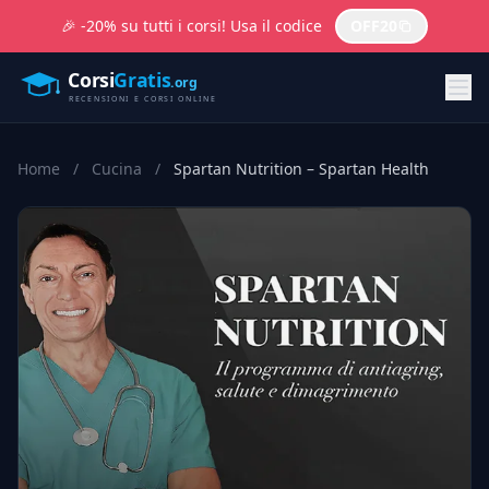
🎉 -20% su tutti i corsi! Usa il codice
OFF20
Home
/
Cucina
/
Spartan Nutrition – Spartan Health