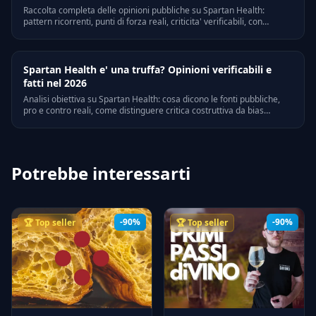
Raccolta completa delle opinioni pubbliche su Spartan Health:
pattern ricorrenti, punti di forza reali, criticita' verificabili, con
riferimenti a Trustpilot, Quora e forum di settore italiani.
Spartan Health e' una truffa? Opinioni verificabili e
fatti nel 2026
Analisi obiettiva su Spartan Health: cosa dicono le fonti pubbliche,
pro e contro reali, come distinguere critica costruttiva da bias
personali. Riferimenti legali e verifiche on-line.
Potrebbe interessarti
-90%
-90%
🏆 Top seller
🏆 Top seller