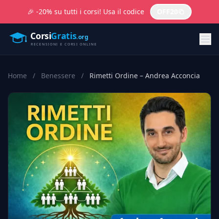
🎉 -20% su tutti i corsi! Usa il codice
OFF20
Home
/
Benessere
/
Rimetti Ordine – Andrea Acconcia