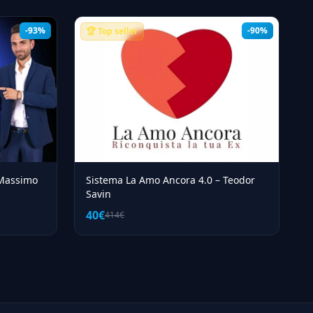
-93%
-90%
🏆 Top seller
 Massimo
Sistema La Amo Ancora 4.0 – Teodor
Savin
40€
414€