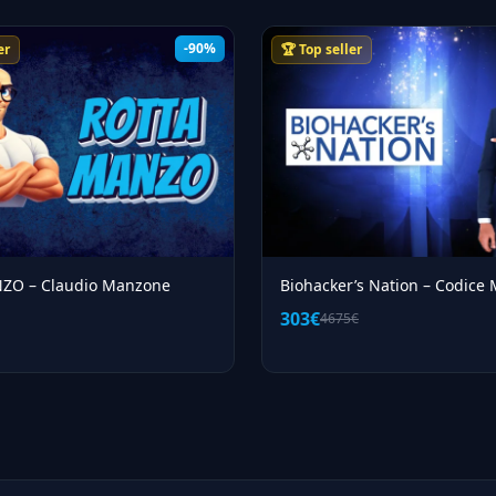
-90%
er
🏆 Top seller
ZO – Claudio Manzone
Biohacker’s Nation – Codice
303€
4675€