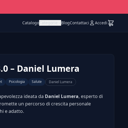
Catalogo
Categorie
Blog
Contattaci
Accedi
.0 – Daniel Lumera
et
Psicologia
Salute
Daniel Lumera
apevolezza ideata da
Daniel Lumera
, esperto di
romette un percorso di crescita personale
i e adatto.