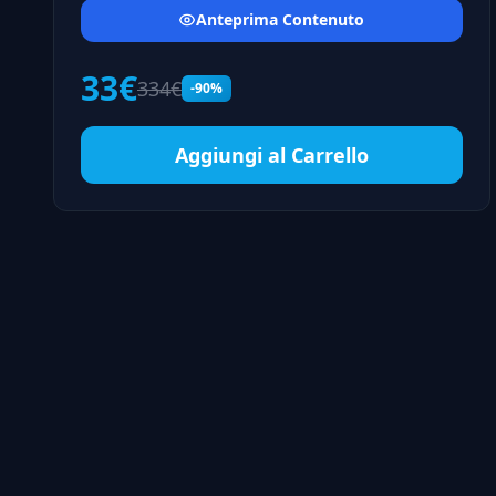
Anteprima Contenuto
33€
334€
-90%
Aggiungi al Carrello