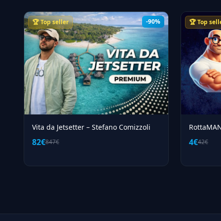
-90%
🏆 Top seller
🏆 Top sell
Vita da Jetsetter – Stefano Comizzoli
RottaMAN
82€
4€
847€
42€