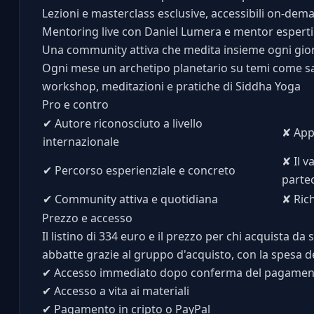
Lezioni e masterclass esclusive, accessibili on-dem
Mentoring live con Daniel Lumera e mentor esperti
Una community attiva che medita insieme ogni gior
Ogni mese un archetipo planetario su temi come sal
workshop, meditazioni e pratiche di Siddha Yoga
Pro e contro
✔
Autore riconosciuto a livello
✘
Appr
internazionale
✘
Il v
✔
Percorso esperienziale e concreto
parte
✔
Community attiva e quotidiana
✘
Rich
Prezzo e accesso
Il listino di 334 euro e il prezzo per chi acquista da
abbatte grazie al gruppo d'acquisto, con la spesa dei
✔
Accesso immediato dopo conferma del pagamen
✔
Accesso a vita ai materiali
✔
Pagamento in cripto o PayPal