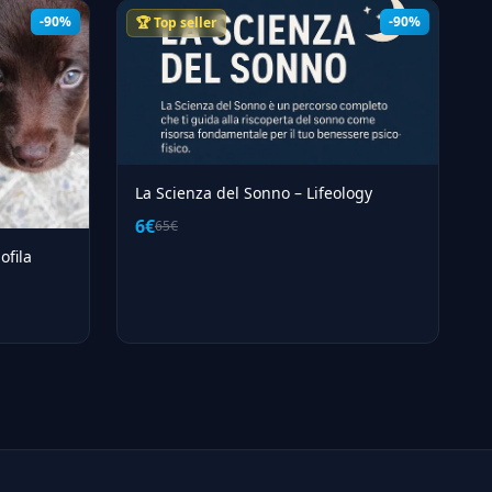
-90%
-90%
🏆 Top seller
La Scienza del Sonno – Lifeology
6€
65€
ofila