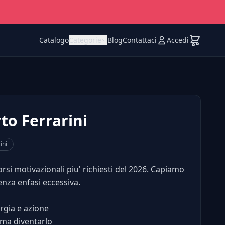
Catalogo
Categorie
Blog
Contattaci
Accedi
rto Ferrarini
ini
corsi motivazionali piu' richiesti del 2026. Capiamo
enza enfasi eccessiva.
rgia e azione
ima diventarlo