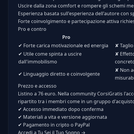
Uscire dalla zona comfort e rompere gli schemi men
Esperienza basata sull'esperienza dell'autore con sp
Forte coinvolgimento e partecipazione attiva richie
Pro e contro
Pro
✔
Forte carica motivazionale ed energia
✘
Taglio
✔
Utile come spinta a uscire
✘
Effett
dall'immobilismo
concret
✘
Non ad
✔
Linguaggio diretto e coinvolgente
misurabi
Prezzo e accesso
Listino a 76 euro. Nella community CorsiGratis l'acce
ripartito tra i membri come in un gruppo d'acquist
✔
Accesso immediato dopo conferma
✔
Materiali a vita e versione aggiornata
✔
Pagamento in cripto o PayPal
Accedi a Tu Sei il Tuo Sogno →