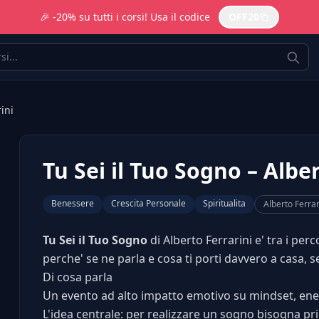
🎉 -20% su tutti i corsi! Usa il codice
OFF20
ini
Tu Sei il Tuo Sogno – Albe
Benessere
Crescita Personale
Spiritualita
Alberto Ferrar
Tu Sei il Tuo Sogno
di Alberto Ferrarini e' tra i per
perche' se ne parla e cosa ti porti davvero a casa, s
Di cosa parla
Un evento ad alto impatto emotivo su mindset, ene
L'idea centrale: per realizzare un sogno bisogna pr