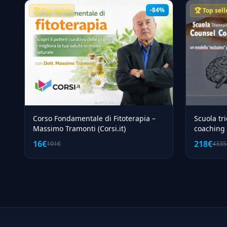
-84%
🏆 Top seller
🏆 Top sell
Corso Fondamentale di Fitoterapia –
Scuola tr
Massimo Tramonti (Corsi.it)
coaching 
16€
218€
101€
4335