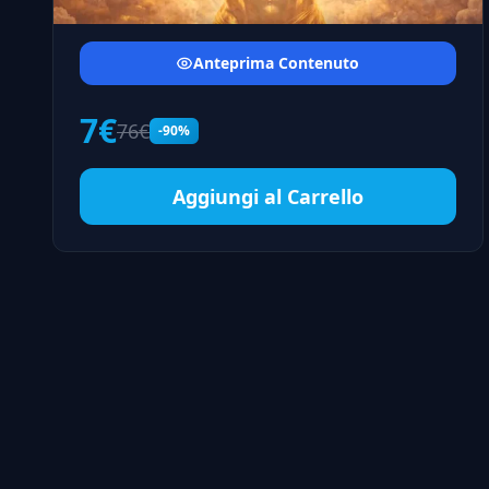
Anteprima Contenuto
7€
76€
-90%
Aggiungi al Carrello