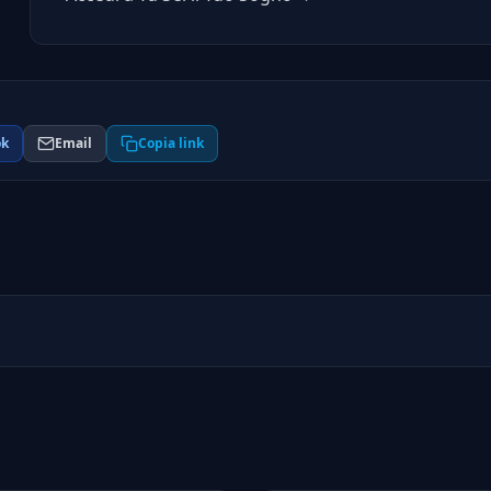
ok
Email
Copia link