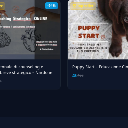
-94%
er
🏆 Top seller
iennale di counseling e
Puppy Start – Educazione Cin
breve strategico – Nardone
4€
40€
€