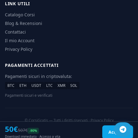
LINK UTILI
Catalogo Corsi
Blog & Recensioni
Contattaci
Il mio Account
Privacy Policy
PAGAMENTI ACCETTATI
Pagamenti sicuri in criptovaluta:
BTC
ETH
USDT
LTC
XMR
SOL
Pagamenti sicuri e verificati
© CorsiGratis — Tutti i diritti riservati ·
Privacy Policy
Download corsi online a prezzi scontati
50€
507€
-90%
Acquista
Download immediato · Accesso a vita