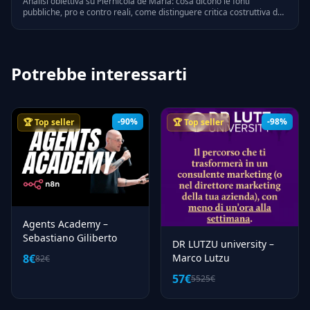
Analisi obiettiva su Piernicola de Maria: cosa dicono le fonti
pubbliche, pro e contro reali, come distinguere critica costruttiva da
bias personali. Riferimenti legali e verifiche on-line.
Potrebbe interessarti
-90%
-98%
🏆 Top seller
🏆 Top seller
Agents Academy –
Sebastiano Giliberto
DR LUTZU university –
8€
Marco Lutzu
82€
57€
5525€