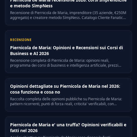
e metodo SìmpNess
Recensione di Piernicola de Maria, imprenditore (35 aziende, €250M
aggregato) e creatore metodo SìmpNess. Catalogo Cliente Fanatico,
AI Lab e alternative.
RECENSIONE
Piernicola de Maria: Opinioni e Recensioni sui Corsi di
Business e AI 2026
Recensione completa di Piernicola de Maria: opinioni reali,
programma dei corsi di business e intelligenza artificiale, prezzi
indicativi, pro e contro e verdetto finale per il 2026.
Opinioni dettagliate su Piernicola de Maria nel 2026:
cosa funziona e cosa no
Raccolta completa delle opinioni pubbliche su Piernicola de Maria:
pattern ricorrenti, punti di forza reali, criticita' verificabili, con
riferimenti a Trustpilot, Quora e forum di settore italiani.
Piernicola de Maria e' una truffa? Opinioni verificabili e
fatti nel 2026