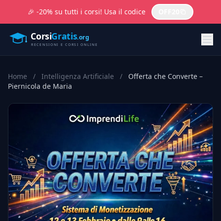
🎉 -20% su tutti i corsi! Usa il codice
OFF20
Home
/
Intelligenza Artificiale
/
Offerta che Converte –
Piernicola de Maria