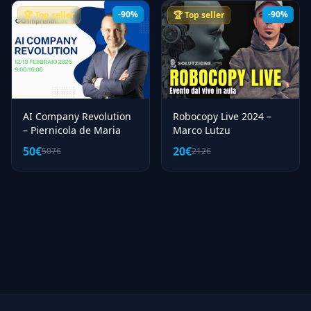
-90%
-90%
🏆 Top seller
🏆 Top seller
AI Company Revolution
Robocopy Live 2024 –
– Piernicola de Maria
Marco Lutzu
50€
20€
507€
212€