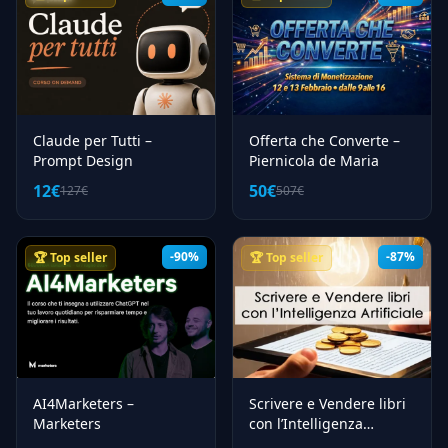
Claude per Tutti –
Offerta che Converte –
Prompt Design
Piernicola de Maria
12€
50€
127€
507€
-90%
-87%
🏆 Top seller
🏆 Top seller
AI4Marketers –
Scrivere e Vendere libri
Marketers
con l’Intelligenza
Artificiale – Andrea