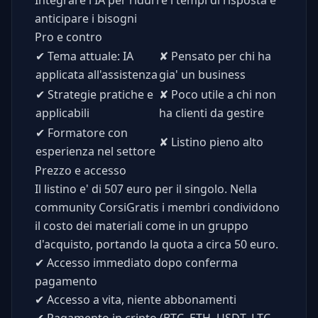
anticipare i bisogni
Pro e contro
✔
Tema attuale: IA
✘
Pensato per chi ha
applicata all'assistenza
gia' un business
✔
Strategie pratiche e
✘
Poco utile a chi non
applicabili
ha clienti da gestire
✔
Formatore con
✘
Listino pieno alto
esperienza nel settore
Prezzo e accesso
Il listino e' di 507 euro per il singolo. Nella
community CorsiGratis i membri condividono
il costo dei materiali come in un gruppo
d'acquisto, portando la quota a circa 50 euro.
✔
Accesso immediato dopo conferma
pagamento
✔
Accesso a vita, niente abbonamenti
✔
Pagamento in cripto (BTC, ETH, USDT, LTC,