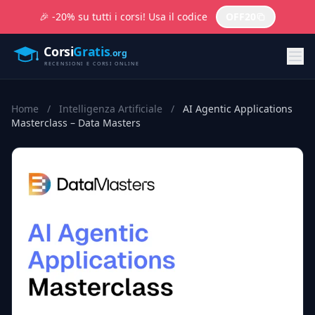
🎉 -20% su tutti i corsi! Usa il codice
OFF20
Home
/
Intelligenza Artificiale
/
AI Agentic Applications
Masterclass – Data Masters