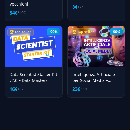
Vecchioni
8€
17€
34€
340€
-90%
-90%
🏆 Top seller
🏆 Top seller
Data Scientist Starter Kit
Intelligenza Artificiale
v2.0 – Data Masters
per Social Media –
kiracademy
16€
23€
167€
232€