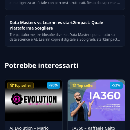
e intelligenza artificiale con percorsi strutturati. Resta da capire se il
rapporto qualita-prezzo e adatto al tuo obiettivo. Ecco un'analisi
onesta basata su opinioni reali.
Data Masters vs Learnn vs start2impact: Quale
Piattaforma Scegliere
Tre piattaforme, tre filosofie diverse. Data Masters punta tutto su
data science e AI, Learnn copre il digitale a 360 gradi, start2impact
unisce formazione e mondo del lavoro. Ecco quale scegliere in base
al tuo obiettivo, con un'analisi reale di costi e contenuti.
Potrebbe interessarti
-90%
-52%
🏆 Top seller
🏆 Top seller
AI Evolution – Mario
IA360 – Raffaele Gaito