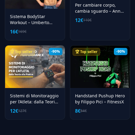
Per cambiare corpo,
cambia sguardo – Anna
Sistema BodyStar
Bianchi
12€
110€
Workout – Umberto
Miletto
16€
169€
-90%
-90%
🏆 Top seller
🏆 Top seller
Sistemi di Monitoraggio
Handstand Pushup Hero
per l’Atleta: dalla Teoria
by Filippo Pici – FitnessX
alla Pratica – Obiettivo
12€
8€
127€
84€
Performance