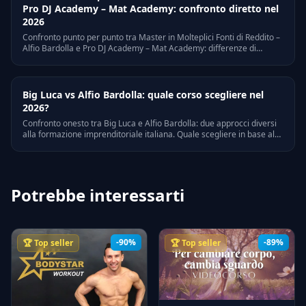
Pro DJ Academy – Mat Academy: confronto diretto nel
2026
Confronto punto per punto tra Master in Molteplici Fonti di Reddito –
Alfio Bardolla e Pro DJ Academy – Mat Academy: differenze di
approccio, target, prezzo, a chi e' adatto ognuno.
Big Luca vs Alfio Bardolla: quale corso scegliere nel
2026?
Confronto onesto tra Big Luca e Alfio Bardolla: due approcci diversi
alla formazione imprenditoriale italiana. Quale scegliere in base al
tuo obiettivo nel 2026.
Potrebbe interessarti
-90%
-89%
🏆 Top seller
🏆 Top seller