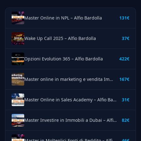
Master Online in NPL – Alfio Bardolla
131€
Wake Up Call 2025 – Alfio Bardolla
37€
Opzioni Evolution 365 – Alfio Bardolla
422€
Master online in marketing e vendita Immobiliare – Alfio Bardolla
167€
Master Online in Sales Academy – Alfio Bardolla
31€
Master Investire in Immobili a Dubai – Alfio Bardolla
82€
Master in Molteplici Fonti di Reddito – Alfio Bardolla
46€