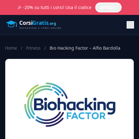
🎉 -20% su tutti i corsi! Usa il codice
OFF20
Home
/
Fitness
/
Bio Hacking Factor – Alfio Bardolla