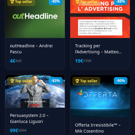
-90%
-88%
🏆 Top seller
🏆 Top seller
outHeadline – Andrei
Tracking per
Pascu
l’Advertising – Matteo
Zambon
4€
19€
42€
170€
-83%
-90%
🏆 Top seller
🏆 Top seller
Persuasystem 2.0 –
Gianluca Liguori
Offerta Irresistibile™ –
99€
595€
Mik Cosentino