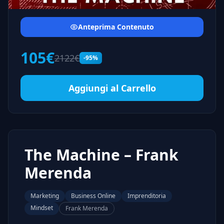
Anteprima Contenuto
105€
2122€
-95%
Aggiungi al Carrello
The Machine – Frank
Merenda
Marketing
Business Online
Imprenditoria
Mindset
Frank Merenda