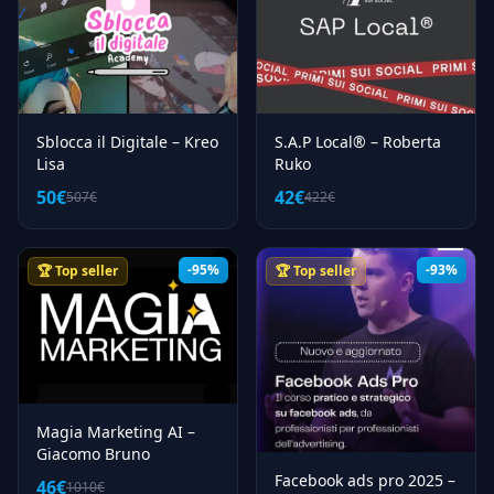
Sblocca il Digitale – Kreo
S.A.P Local® – Roberta
Lisa
Ruko
50€
42€
507€
422€
-95%
-93%
🏆 Top seller
🏆 Top seller
Magia Marketing AI –
Giacomo Bruno
Facebook ads pro 2025 –
46€
1010€