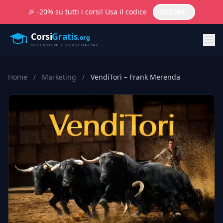
🎉 -20% su tutti i corsi! Usa il codice
OFF20
Home
/
Marketing
/
VendiTori – Frank Merenda