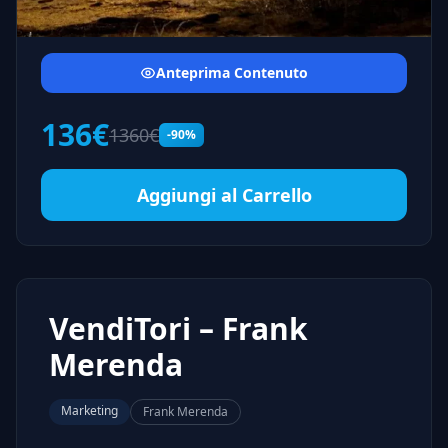
Anteprima Contenuto
136€
1360€
-90%
Aggiungi al Carrello
VendiTori – Frank
Merenda
Marketing
Frank Merenda