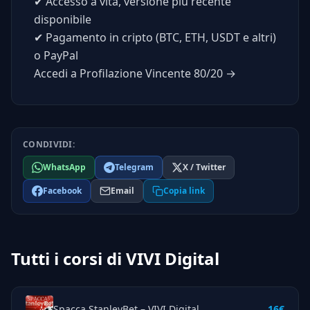
✔
Accesso a vita, versione piu recente
disponibile
✔
Pagamento in cripto (BTC, ETH, USDT e altri)
o PayPal
Accedi a Profilazione Vincente 80/20 →
CONDIVIDI:
WhatsApp
Telegram
X / Twitter
Facebook
Email
Copia link
Tutti i corsi di VIVI Digital
Spacca StanleyBet – VIVI Digital
16€