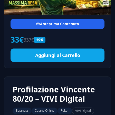
Anteprima Contenuto
33€
337€
-90%
Aggiungi al Carrello
Profilazione Vincente
80/20 – VIVI Digital
Business
Casino Online
Poker
VIVI Digital