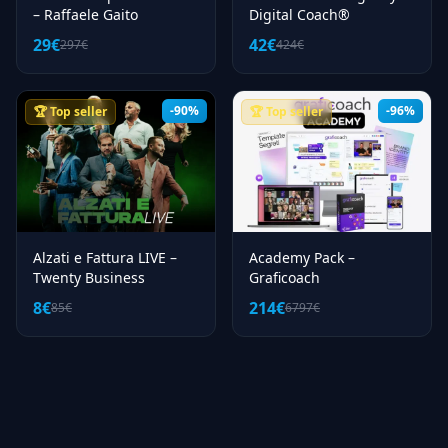
– Raffaele Gaito
Digital Coach®
29€
42€
297€
424€
-90%
-96%
🏆 Top seller
🏆 Top seller
Alzati e Fattura LIVE –
Academy Pack –
Twenty Business
Graficoach
8€
214€
85€
6797€