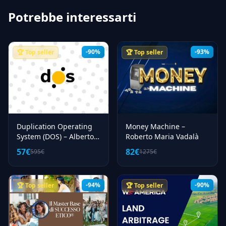
Potrebbe interessarti
-90%
-93%
🏆 Top seller
🏆 Top seller
Duplication Operating
Money Machine –
System (DOS) – Alberto
Roberto Maria Vadalà
Frisoni
57€
82€
595€
1275€
-94%
-90%
🏆 Top seller
🏆 Top seller