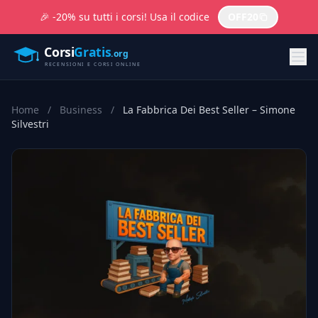
🎉 -20% su tutti i corsi! Usa il codice
OFF20
Home
/
Business
/
La Fabbrica Dei Best Seller – Simone
Silvestri