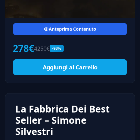
Anteprima Contenuto
278€
4250€
-93%
Aggiungi al Carrello
La Fabbrica Dei Best
Seller – Simone
Silvestri