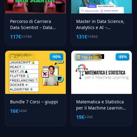
Percorso di Carriera
Master in Data Science,
Data Scientist – Data
Analytics e AI –
Masters
start2impact
117€
131€
1178€
1785€
-90%
-88%
🏆 Top seller
🏆 Top seller
Bundle 7 Corsi – giuppi
Matematica e Statistica
per il Machine Learning
16€
169€
– Data Masters
19€
170€