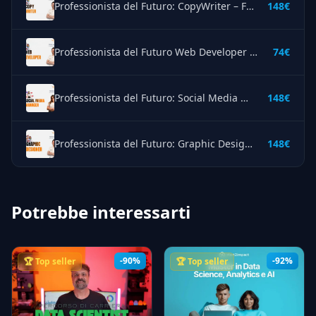
Professionista del Futuro: CopyWriter – Fenice Academy
148€
Professionista del Futuro Web Developer – Fenice Academy
74€
Professionista del Futuro: Social Media Manager – Fenice Academy
148€
Professionista del Futuro: Graphic Designer – Fenice Academy
148€
Potrebbe interessarti
-90%
-92%
🏆 Top seller
🏆 Top seller