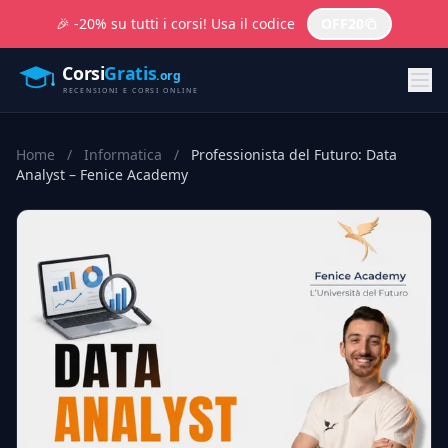
🎉 -20% su tutti i corsi! Usa il codice
OFF20
Home
/
Informatica
/
Professionista del Futuro: Data
Analyst – Fenice Academy