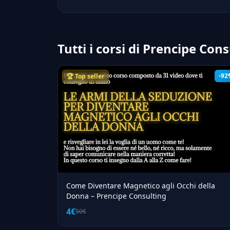
Tutti i corsi di Prencipe Con
-92
🏆 Top seller
Come Diventare Magnetico agli Occhi della
Donna – Prencipe Consulting
4€
50€