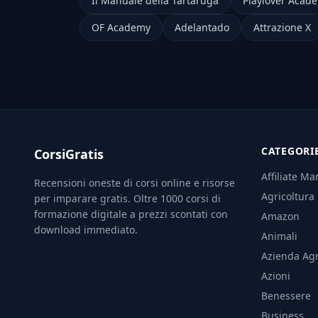
Il Manuale della Tartaruga
Playlover Acad
OF Academy
Adelantado
Attrazione X
CATEGORI
CorsiGratis
Affiliate Ma
Recensioni oneste di corsi online e risorse
Agricoltura
per imparare gratis. Oltre 1000 corsi di
formazione digitale a prezzi scontati con
Amazon
download immediato.
Animali
Azienda Agr
Azioni
Benessere
Business