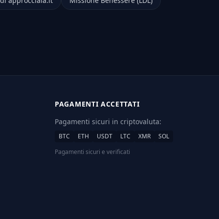
di approcciala.it
Missione Benessere (LDL)
PAGAMENTI ACCETTATI
Pagamenti sicuri in criptovaluta:
BTC
ETH
USDT
LTC
XMR
SOL
Pagamenti sicuri e verificati