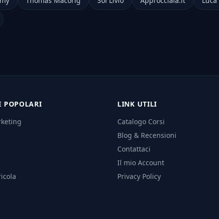
emy
Thomas Macorig
Sol Livio
Approcciala.it
Luca 
E POPOLARI
LINK UTILI
rketing
Catalogo Corsi
Blog & Recensioni
Contattaci
Il mio Account
icola
Privacy Policy