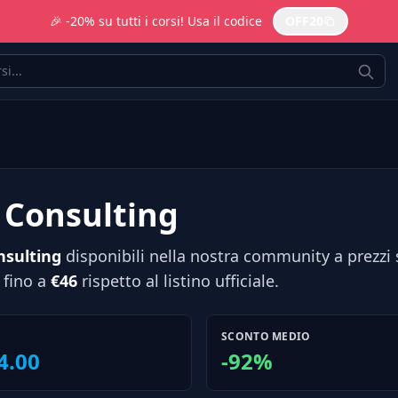
🎉 -20% su tutti i corsi! Usa il codice
OFF20
e Consulting
nsulting
disponibili nella nostra community a prezzi 
 fino a
€46
rispetto al listino ufficiale.
SCONTO MEDIO
4.00
-92%