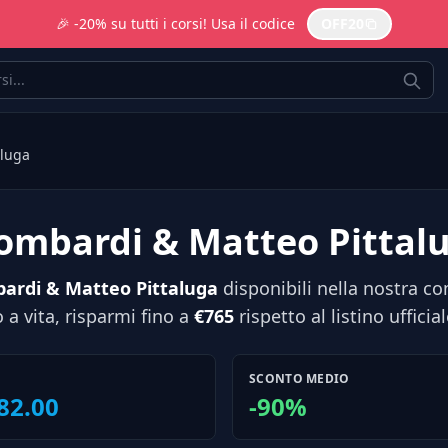
🎉 -20% su tutti i corsi! Usa il codice
OFF20
aluga
Lombardi & Matteo Pittal
bardi & Matteo Pittaluga
disponibili nella nostra co
a vita, risparmi fino a
€765
rispetto al listino ufficial
SCONTO MEDIO
82.00
-90%