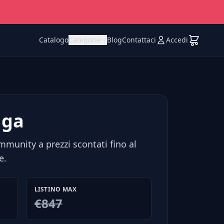
Catalogo
Categorie
Blog
Contattaci
Accedi
uga
mmunity a prezzi scontati fino al
e.
LISTINO MAX
€847