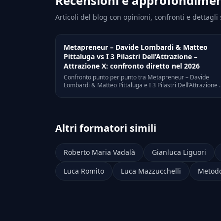
Recensioni e approfondimen
Articoli del blog con opinioni, confronti e dettagl
Metapreneur – Davide Lombardi & Matteo
Pittaluga vs I 3 Pilastri Dell’Attrazione –
Attrazione X: confronto diretto nel 2026
Confronto punto per punto tra Metapreneur – Davide
Lombardi & Matteo Pittaluga e I 3 Pilastri Dell’Attrazione 
Attrazione X: differenze di approccio, target, prezzo, a chi
e' adatto ognuno.
Altri formatori simili
Roberto Maria Vadalà
Gianluca Liguori
Luca Romito
Luca Mazzucchelli
Metodo