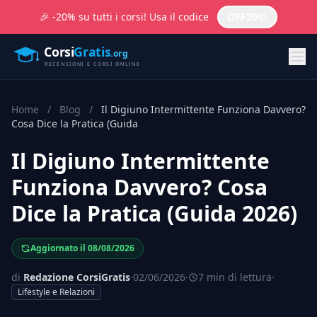
🎉 -20% su tutti i corsi! Usa il codice
OFF20
Home
/
Blog
/
Il Digiuno Intermittente Funziona Davvero?
Cosa Dice la Pratica (Guida
Il Digiuno Intermittente
Funziona Davvero? Cosa
Dice la Pratica (Guida 2026)
Aggiornato il 08/08/2026
di
Redazione CorsiGratis
·
02/06/2026
·
7 min di lettura
·
Lifestyle e Relazioni