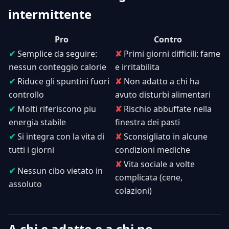
intermittente
Pro
Contro
✔
Semplice da seguire:
✘
Primi giorni difficili: fame
nessun conteggio calorie
e irritabilita
✔
Riduce gli spuntini fuori
✘
Non adatto a chi ha
controllo
avuto disturbi alimentari
✔
Molti riferiscono piu
✘
Rischio abbuffate nella
energia stabile
finestra dei pasti
✔
Si integra con la vita di
✘
Sconsigliato in alcune
tutti i giorni
condizioni mediche
✘
Vita sociale a volte
✔
Nessun cibo vietato in
complicata (cene,
assoluto
colazioni)
A chi e adatto e a chi no