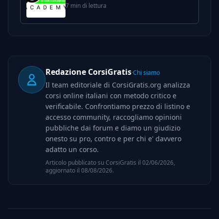
Intermittente
7 min di lettura
Redazione CorsiGratis
·
Chi siamo
Il team editoriale di CorsiGratis.org analizza
corsi online italiani con metodo critico e
verificabile. Confrontiamo prezzo di listino e
accesso community, raccogliamo opinioni
pubbliche dai forum e diamo un giudizio
onesto su pro, contro e per chi e' davvero
adatto un corso.
Articolo pubblicato su
CorsiGratis
il
02/06/2026
,
aggiornato il
08/08/2026
.