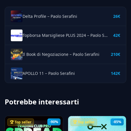
Delta Profile – Paolo Serafini
26€
Topborsa Marsigliese PLUS 2024 – Paolo Serafini
42€
Il Book di Negoziazione – Paolo Serafini
210€
APOLLO 11 – Paolo Serafini
142€
Potrebbe interessarti
-90%
-85%
🏆 Top seller
🏆 Top seller