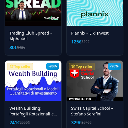
Trading Club Spread –
Plannix – Lixi Invest
Alpha4All
125€
850€
80€
842€
-90%
-90%
🏆 Top seller
🏆 Top seller
Wealth Building:
Swiss Capital School –
Portafogli Rotazionali e
Stefano Serafini
Modelli Quantitativi –
241€
329€
2550€
3570€
Luca Giusti (QTLab)