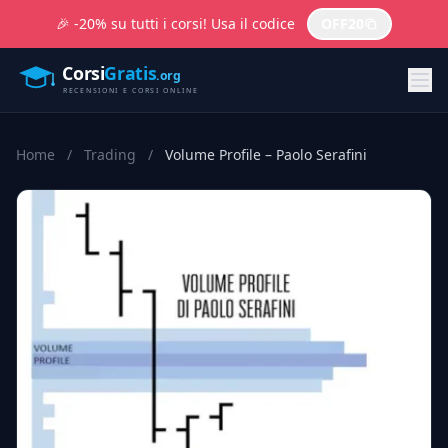
🎉 -20% su tutti i corsi! Usa il codice
OFF20
Home
/
Trading
/
Volume Profile – Paolo Serafini