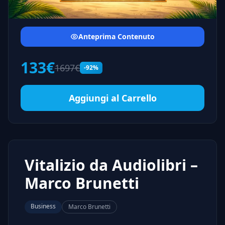
Anteprima Contenuto
133€
1697€
-92%
Aggiungi al Carrello
Vitalizio da Audiolibri –
Marco Brunetti
Business
Marco Brunetti