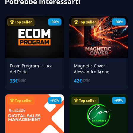
Potrebbe interessarti
-90%
-90%
🏆 Top seller
🏆 Top seller
Ecom Program – Luca
Magnetic Cover –
del Prete
Alessandro Arnao
33€
42€
340€
425€
-92%
-90%
🏆 Top seller
🏆 Top seller