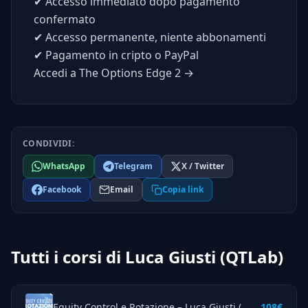
✔
Accesso immediato dopo pagamento
confermato
✔
Accesso permanente, niente abbonamenti
✔
Pagamento in cripto o PayPal
Accedi a The Options Edge 2 →
CONDIVIDI:
WhatsApp
Telegram
X / Twitter
Facebook
Email
Copia link
Tutti i corsi di Luca Giusti (QTLab)
Equity Control e Rotazione – Luca Giusti (QTLab)
108€