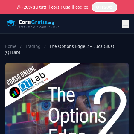
🎉 -20% su tutti i corsi! Usa il codice
OFF20
Home
/
Trading
/
The Options Edge 2 – Luca Giusti
(QTLab)