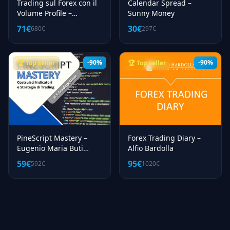
Trading sul Forex con il
Calendar Spread –
Volume Profile –
Sunny Money
Giancarlo Prisco
71€
30€
680€
297€
(Investire.biz)
-90%
-90%
🏆 Top seller
🏆 Top seller
PineScript Mastery –
Forex Trading Diary –
Eugenio Maria Buti
Alfio Bardolla
(TradingON)
59€
95€
592€
1020€