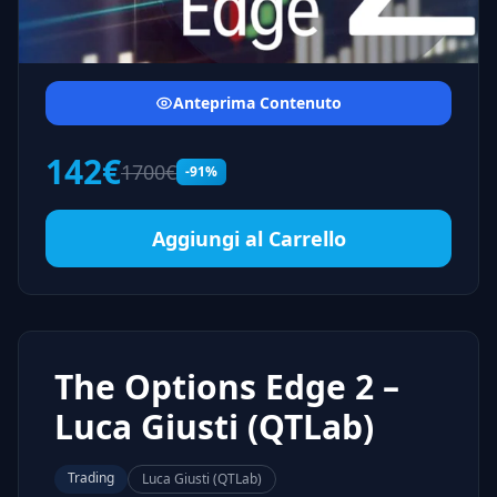
Anteprima Contenuto
142€
1700€
-91%
Aggiungi al Carrello
The Options Edge 2 –
Luca Giusti (QTLab)
Trading
Luca Giusti (QTLab)