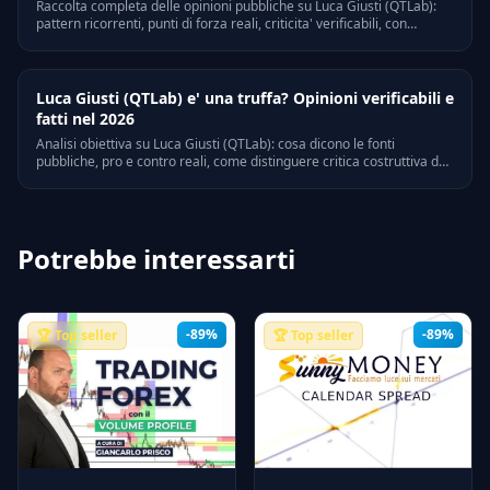
Raccolta completa delle opinioni pubbliche su Luca Giusti (QTLab):
pattern ricorrenti, punti di forza reali, criticita' verificabili, con
riferimenti a Trustpilot, Quora e forum di settore italiani.
Luca Giusti (QTLab) e' una truffa? Opinioni verificabili e
fatti nel 2026
Analisi obiettiva su Luca Giusti (QTLab): cosa dicono le fonti
pubbliche, pro e contro reali, come distinguere critica costruttiva da
bias personali. Riferimenti legali e verifiche on-line.
Potrebbe interessarti
-89%
-89%
🏆 Top seller
🏆 Top seller