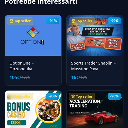
Potrebbe interessarti
-91%
-90%
🏆 Top seller
🏆 Top seller
OptionOne –
Sports Trader Shaolin –
Opzionetika
Massimo Pava
105€
16€
1190€
167€
-93%
-90%
🏆 Top seller
🏆 Top seller