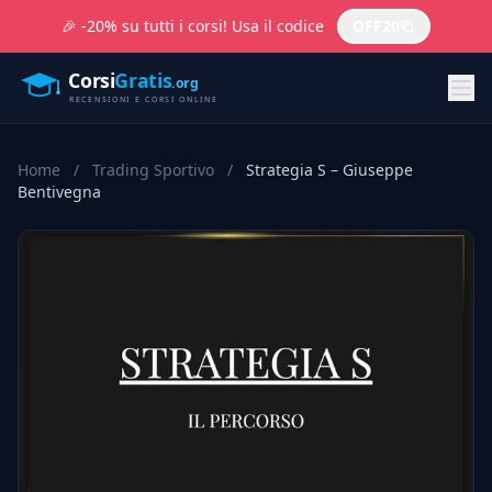
🎉 -20% su tutti i corsi! Usa il codice
OFF20
Home
/
Trading Sportivo
/
Strategia S – Giuseppe
Bentivegna