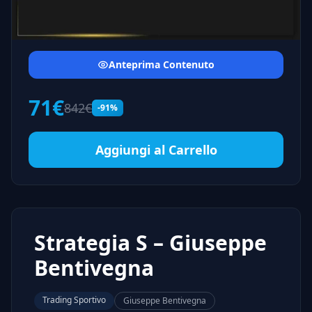
Anteprima Contenuto
71€
842€
-91%
Aggiungi al Carrello
Strategia S – Giuseppe
Bentivegna
Trading Sportivo
Giuseppe Bentivegna