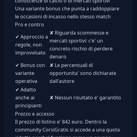
conoscenze di calcio o di mercati sportivi
Una variante bonus che punta a raddoppiare
le occasioni di incasso nello stesso match
Pro e contro
✘
Riguarda scommesse e
✔
Approccio a
mercati sportivi: c'e' un
regole, non
concreto rischio di perdere
improvvisato
denaro
✔
Bonus con
✘
Le percentuali di
variante
opportunita' sono dichiarate
operativa
dall'autore
✔
Adatto
anche ai
✘
Nessun risultato e' garantito
principianti
Prezzo e accesso
Il prezzo di listino e' 842 euro. Dentro la
community CorsiGratis si accede a una quota