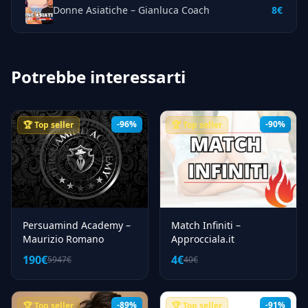
Donne Asiatiche – Gianluca Coach
8€
Potrebbe interessarti
-96%
-90%
🏆 Top seller
🏆 Top seller
Persuamind Academy –
Match Infiniti –
Maurizio Romano
Approcciala.it
190€
4€
5947€
40€
-89%
-91%
🏆 Top seller
🏆 Top seller