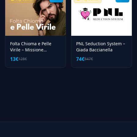
Folta Chioma e Pelle
PNL Seduction System –
Virile – Missione
Giada Baccianella
Benessere (LDL)
13€
74€
128€
847€