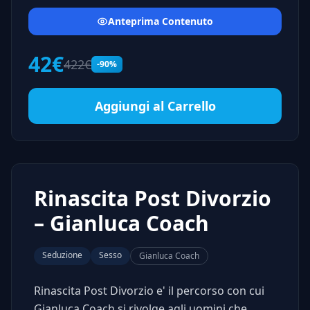
Anteprima Contenuto
42€
422€
-90%
Aggiungi al Carrello
Rinascita Post Divorzio
– Gianluca Coach
Seduzione
Sesso
Gianluca Coach
Rinascita Post Divorzio e' il percorso con cui
Gianluca Coach si rivolge agli uomini che