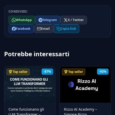
CONDIVIDI:
WhatsApp
Telegram
X / Twitter
Facebook
Email
Copia link
Potrebbe interessarti
-87%
-93%
🏆 Top seller
🏆 Top seller
Come funzionano gli
Rizzo AI Academy –
LLM Transformer –
Simone Rizzo