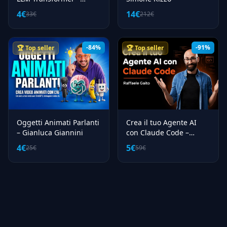
Andrea Zamuner Cervi
4€
14€
33€
212€
-84%
-91%
🏆 Top seller
🏆 Top seller
Oggetti Animati Parlanti
Crea il tuo Agente AI
– Gianluca Giannini
con Claude Code –
Raffaele Gaito
4€
5€
25€
59€