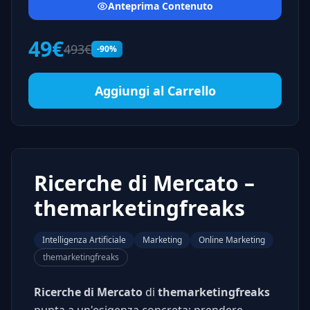
Anteprima Contenuto
49€
493€
-90%
Aggiungi al Carrello
Ricerche di Mercato –
themarketingfreaks
Intelligenza Artificiale
Marketing
Online Marketing
themarketingfreaks
Ricerche di Mercato
di
themarketingfreaks