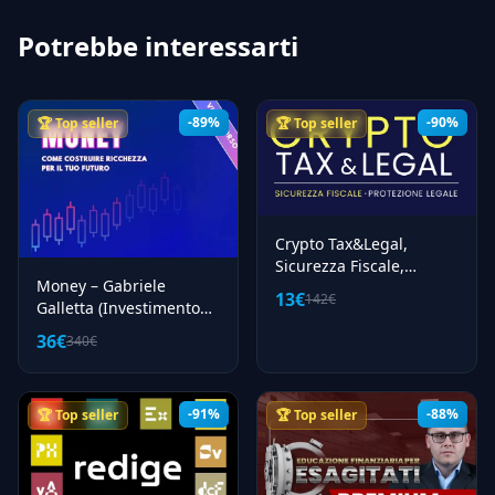
Potrebbe interessarti
-89%
-90%
🏆 Top seller
🏆 Top seller
Crypto Tax&Legal,
Sicurezza Fiscale,
Money – Gabriele
Protezione Legale –
13€
142€
Galletta (Investimento
Carlo Alberto Micheli
Custodito)
36€
340€
-91%
-88%
🏆 Top seller
🏆 Top seller