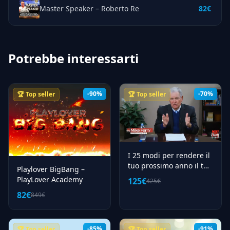
Master Speaker – Roberto Re
82€
Potrebbe interessarti
-90%
-70%
🏆 Top seller
🏆 Top seller
I 25 modi per rendere il
tuo prossimo anno il tuo
Playlover BigBang –
anno migliore + copioni
PlayLover Academy
125€
425€
(doppiato italiano) –
82€
849€
Mike Ferri
-85%
-91%
🏆 Top seller
🏆 Top seller