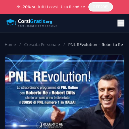
🎉 -20% su tutti i corsi! Usa il codice
OFF20
Home
/
Crescita Personale
/
PNL REvolution – Roberto Re