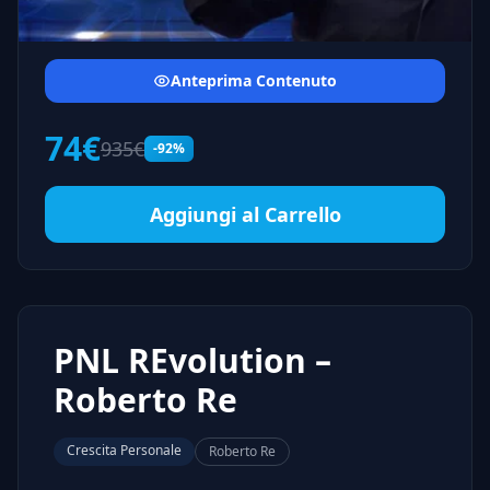
Anteprima Contenuto
74€
935€
-92%
Aggiungi al Carrello
PNL REvolution –
Roberto Re
Crescita Personale
Roberto Re