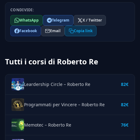
CONDIVIDI:
WhatsApp
Telegram
X / Twitter
Facebook
Email
Copia link
Tutti i corsi di Roberto Re
Leardership Circle – Roberto Re
82€
Programmati per Vincere – Roberto Re
82€
Memotec – Roberto Re
76€