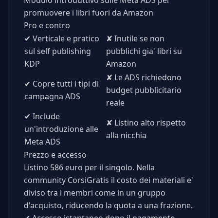
promuovere i libri fuori da Amazon
Pro e contro
✔
Verticale e pratico
✘
Inutile se non
sul self publishing
pubblichi gia' libri su
KDP
Amazon
✘
Le ADS richiedono
✔
Copre tutti i tipi di
budget pubblicitario
campagna ADS
reale
✔
Include
✘
Listino alto rispetto
un'introduzione alle
alla nicchia
Meta ADS
Prezzo e accesso
Listino 586 euro per il singolo. Nella
community CorsiGratis il costo dei materiali e'
diviso tra i membri come in un gruppo
d'acquisto, riducendo la quota a una frazione.
✔
Accesso istantaneo dopo il pagamento