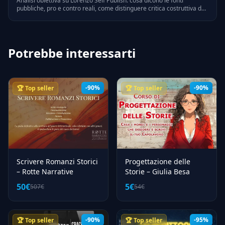
Analisi obiettiva su Lorenzo Self Publish: cosa dicono le fonti
pubbliche, pro e contro reali, come distinguere critica costruttiva da
bias personali. Riferimenti legali e verifiche on-line.
Potrebbe interessarti
-90%
-90%
🏆 Top seller
🏆 Top seller
Scrivere Romanzi Storici
Progettazione delle
– Rotte Narrative
Storie – Giulia Besa
50€
5€
507€
54€
-90%
-95%
🏆 Top seller
🏆 Top seller