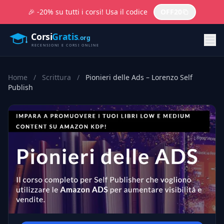
🎉 -20% su tutti i corsi! Usa il codice
OFF20
Home
/
Scrittura
/
Pionieri delle Ads – Lorenzo Self
Publish