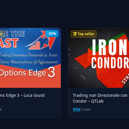
-93%
er
🏆 Top seller
ns Edge 3 – Luca Giusti
Trading non Direzionale con 
Condor – QTLab
95€
€
1100€