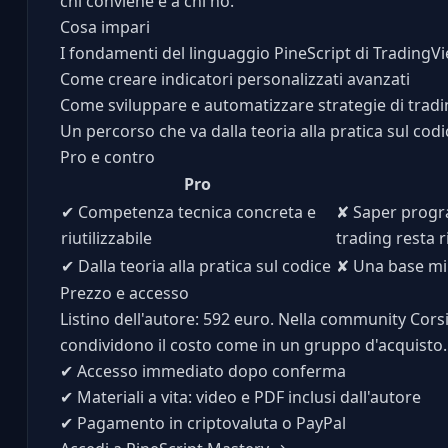
chi conviene e a chi no.
Cosa impari
I fondamenti del linguaggio PineScript di TradingV
Come creare indicatori personalizzati avanzati
Come sviluppare e automatizzare strategie di trad
Un percorso che va dalla teoria alla pratica sul codi
Pro e contro
Pro
✔
Competenza tecnica concreta e
✘
Saper progra
riutilizzabile
trading resta r
✔
Dalla teoria alla pratica sul codice
✘
Una base min
Prezzo e accesso
Listino dell'autore: 592 euro. Nella community Corsi
condividono il costo come in un gruppo d'acquisto.
✔
Accesso immediato dopo conferma
✔
Materiali a vita: video e PDF inclusi dall'autore
✔
Pagamento in criptovaluta o PayPal