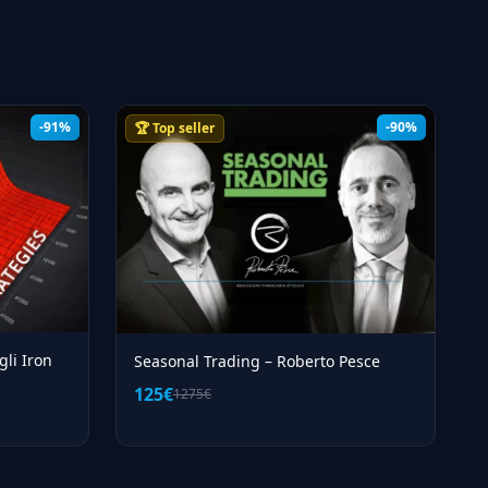
-91%
-90%
🏆 Top seller
gli Iron
Seasonal Trading – Roberto Pesce
125€
1275€