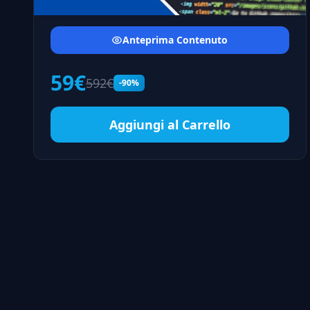
Anteprima Contenuto
59€
592€
-90%
Aggiungi al Carrello