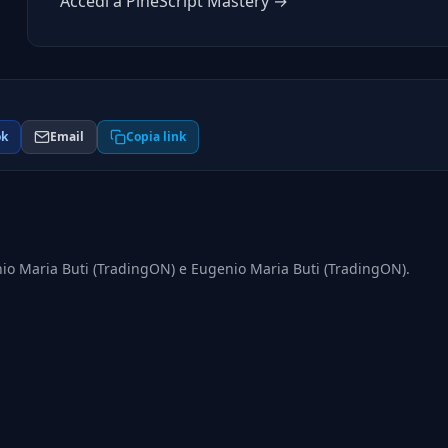
Accedi a PineScript Mastery →
ok
Email
Copia link
enio Maria Buti (TradingON) e Eugenio Maria Buti (TradingON).