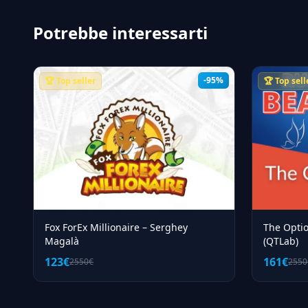
a chi e' adatto ognuno.
Potrebbe interessarti
-95%
🏆 Top seller
🏆 Top sell
Fox ForEx Millionaire – Serghey
The Optio
Magalà
(QTLab)
123€
161€
2550€
2550