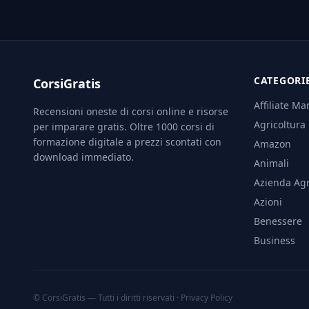
CATEGORI
CorsiGratis
Affiliate Ma
Recensioni oneste di corsi online e risorse
Agricoltura
per imparare gratis. Oltre 1000 corsi di
formazione digitale a prezzi scontati con
Amazon
download immediato.
Animali
Azienda Agr
Azioni
Benessere
Business
© CorsiGratis — Tutti i diritti riservati ·
Privacy Policy