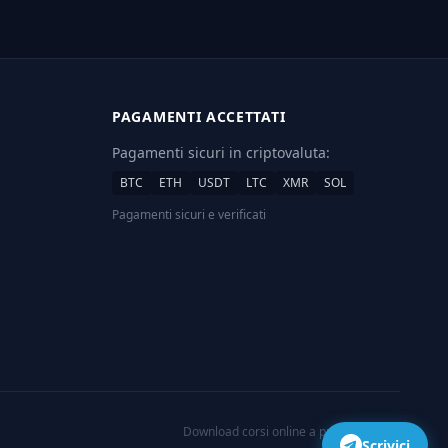
PAGAMENTI ACCETTATI
Pagamenti sicuri in criptovaluta:
BTC
ETH
USDT
LTC
XMR
SOL
Pagamenti sicuri e verificati
Download corsi online a prezzi scontati
Scrivici