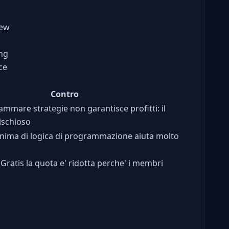
iew
ing
ce
Contro
mmare strategie non garantisce profitti: il
ischioso
ima di logica di programmazione aiuta molto
Gratis la quota e' ridotta perche' i membri