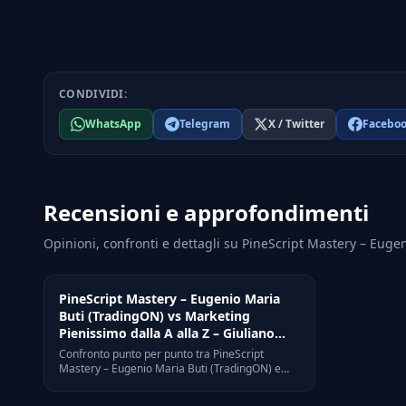
CONDIVIDI:
WhatsApp
Telegram
X / Twitter
Facebo
Recensioni e approfondimenti
Opinioni, confronti e dettagli su PineScript Mastery – Eug
PineScript Mastery – Eugenio Maria
Buti (TradingON) vs Marketing
Pienissimo dalla A alla Z – Giuliano
Lanzetti: confronto diretto nel 2026
Confronto punto per punto tra PineScript
Mastery – Eugenio Maria Buti (TradingON) e
Marketing Pienissimo dalla A alla Z – Giuliano
Lanzetti: differenze di approccio, target, prezzo,