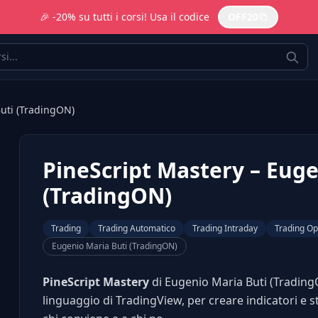
🎉 -20% su tutti i corsi! Usa il codice
OFF20
Buti (TradingON)
PineScript Mastery – Euge
(TradingON)
Trading
Trading Automatico
Trading Intraday
Trading Op
Eugenio Maria Buti (TradingON)
PineScript Mastery
di Eugenio Maria Buti (Trading
linguaggio di TradingView, per creare indicatori e s