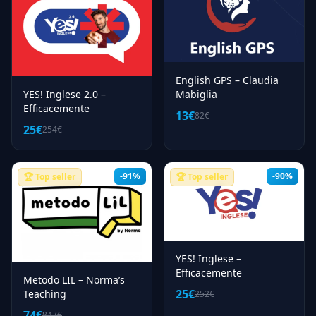
English GPS – Claudia
YES! Inglese 2.0 –
Mabiglia
Efficacemente
13€
82€
25€
254€
-91%
-90%
🏆 Top seller
🏆 Top seller
YES! Inglese –
Efficacemente
Metodo LIL – Norma’s
25€
Teaching
252€
74€
847€