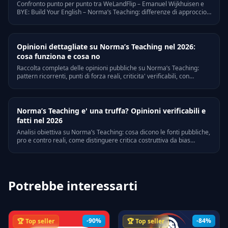
Confronto punto per punto tra WeLandFlip – Emanuel Wijkhuisen e
BYE: Build Your English – Norma’s Teaching: differenze di approccio,
target, prezzo, a chi e' adatto ognuno.
Opinioni dettagliate su Norma’s Teaching nel 2026:
cosa funziona e cosa no
Raccolta completa delle opinioni pubbliche su Norma’s Teaching:
pattern ricorrenti, punti di forza reali, criticita' verificabili, con
riferimenti a Trustpilot, Quora e forum di settore italiani.
Norma’s Teaching e' una truffa? Opinioni verificabili e
fatti nel 2026
Analisi obiettiva su Norma’s Teaching: cosa dicono le fonti pubbliche,
pro e contro reali, come distinguere critica costruttiva da bias
personali. Riferimenti legali e verifiche on-line.
Potrebbe interessarti
-90%
-84%
🏆 Top seller
🏆 Top seller