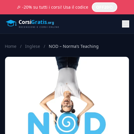
🎉 -20% su tutti i corsi! Usa il codice
OFF20
Home
/
Inglese
/
NOD – Norma’s Teaching