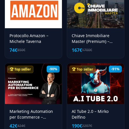
Protocollo Amazon –
Chiave Immobiliare
Michele Taverna
Master (Premium) –
Marco Billiani
74€
167€
850€
1700€
-90%
-91%
🏆 Top seller
🏆 Top seller
Marketing Automation
AI Tube 2.0 – Mirko
per Ecommerce –
Delfino
Ecommerce School
42€
190€
424€
2207€